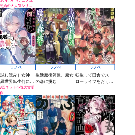
山と幻の群晶
開始の大人気シリー
評発
なりたいですか」
第8回ネット小説大
！
賞受賞作。
俺「勇者の肋骨
で」 新装版
ラノベ
ラノベ
ラノベ
［試し読み］女神
生活魔術師達、魔女
転生して田舎でス
「異世界転生何にな
の森に挑む
ローライフをおくり
たいですか」 俺
8回ネット小説大賞受
たい 海辺の領土で夏
作。
勇者の肋骨で」 新
休み
装版