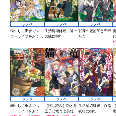
ラノベ
ラノベ
ラノベ
転生して田舎でス
生活魔術師達、神の
戦慄の魔術師と五帝
ローライフをおくり
試練に挑む
獣 5
e
たい 貴族たちのお遊
2
『
び
r
ラノベ
ラノベ
ラノベ
ラノベ
マンガ
マンガ
小説
転生して田舎でス
［試し読み］猫と竜
生活魔術師達、百鬼
魔法少女育成計画
愛蔵版 花ぶらん
【試し読み】異世
ヒミコの暗号
ローライフをおくり
王子と竜と七英雄
夜行に挑む
2026年秋、TVアニ
こゆれて
界でも鍵屋さん
（上）
第4回ネット小説大賞・
2026年7月TVアニメ放
2