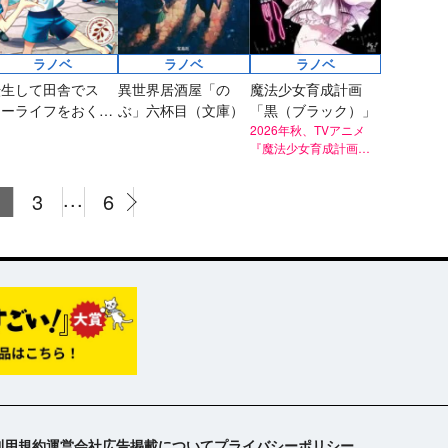
ラノベ
ラノベ
ラノベ
転生して田舎でス
異世界居酒屋「の
魔法少女育成計画
ローライフをおくり
ぶ」六杯目（文庫）
「黒（ブラック）」
い はじめての家族
2026年秋、TVアニメ
『魔法少女育成計画
旅行
restart』放送決定！
...
3
6
利用規約
運営会社
広告掲載について
プライバシーポリシー