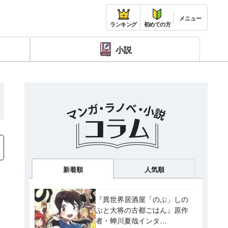
ランキング
初めての方
小説
新着順
人気順
『異世界居酒屋「のぶ」しの
ぶと大将の古都ごはん』原作
者・蝉川夏哉インタ