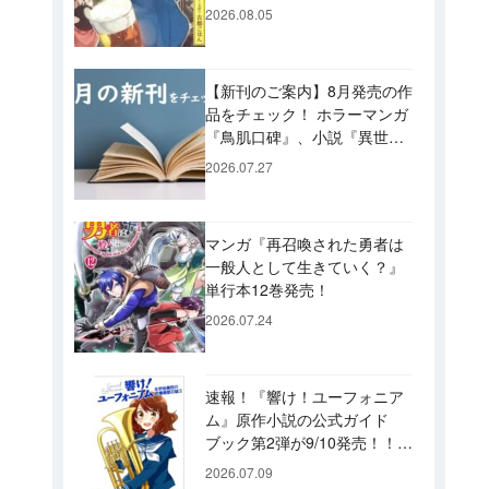
ビュー！ 今後「のぶ」に登
2026.08.05
場するメニューは……!?
【新刊のご案内】8月発売の作
品をチェック！ ホラーマンガ
『鳥肌口碑』、小説『異世界
居酒屋「げん」』、文庫『カ
2026.07.27
エル男 完結編』などずらり！
マンガ『再召喚された勇者は
一般人として生きていく？』
単行本12巻発売！
2026.07.24
速報！『響け！ユーフォニア
ム』原作小説の公式ガイド
ブック第2弾が9/10発売！！
久美子たちが引退した後の書
2026.07.09
き下ろし小説など充実の内容