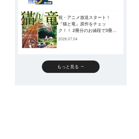
です♪
祝・アニメ放送スタート！
『猫と竜』原作をチェッ
ク！！ 2冊分のお値段で3冊読
めるスペシャルプライスパッ
2026.07.04
クのコミックスも発売！
もっと見る