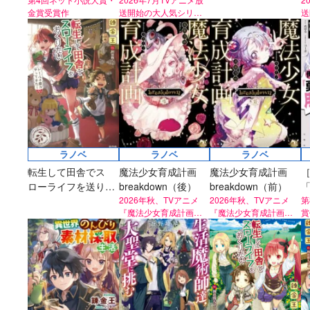
たい 転移でカグラヘ
メ『魔法少女育成計
金賞受賞作
送開始の大人気シリー
送
太刀掛秀子の名作が
異世界お仕事ファン
上下巻ともに好
日帰り旅行
画restart』放送決
ズ！
ズ
紙で復刊！
タジー、最終第10巻
売中！
定！
好評発売中！
ラノベ
ラノベ
ラノベ
転生して田舎でス
魔法少女育成計画
魔法少女育成計画
ローライフを送りた
breakdown（後）
breakdown（前）
い ドール子爵が
2026年秋、TVアニメ
2026年秋、TVアニメ
り
第
『魔法少女育成計画
『魔法少女育成計画
賞
やってきた
「
restart』放送決定！
restart』放送決定！