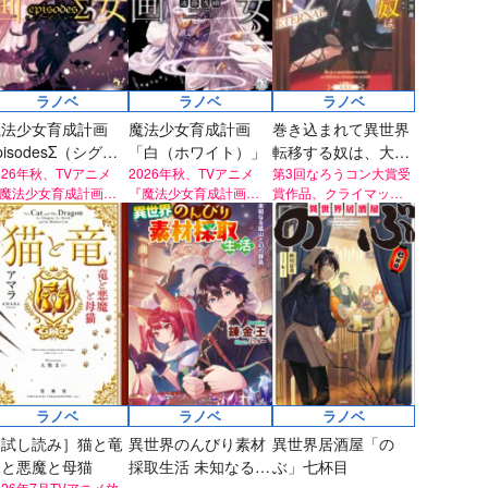
ラノベ
ラノベ
ラノベ
魔法少女育成計画
魔法少女育成計画
巻き込まれて異世界
pisodesΣ（シグ
「白（ホワイト）」
転移する奴は、大抵
マ）
026年秋、TVアニメ
2026年秋、TVアニメ
チート ETERNAL
第3回なろうコン大賞受
魔法少女育成計画
『魔法少女育成計画
賞作品、クライマック
estart』放送決定！
restart』放送決定！
スへ！
ラノベ
ラノベ
ラノベ
ラノベ
［試し読み］猫と竜
異世界のんびり素材
異世界居酒屋「の
［試し読み］女神
竜と悪魔と母猫
採取生活 未知なる鉱
ぶ」七杯目
「異世界転生何に
026年7月TVアニメ放