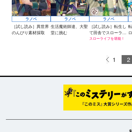
ラノベ
ラノベ
ラノベ
［試し読み］異世界
生活魔術師達、大聖
［試し読み］転生し
のんびり素材採取
堂に挑む
て田舎でスローライ
フをおくりたい（文
スローライフを堪能！
た
庫）
1
2