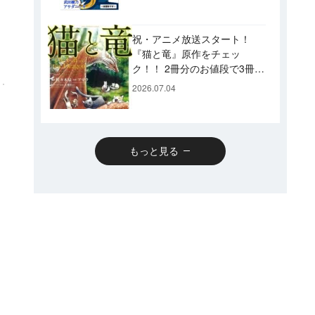
です♪
祝・アニメ放送スタート！
『猫と竜』原作をチェッ
ク！！ 2冊分のお値段で3冊読
めるスペシャルプライスパッ
2026.07.04
クのコミックスも発売！
もっと見る