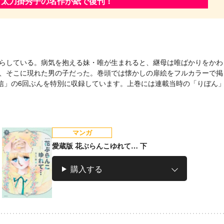
太刀掛秀子の名作が紙で復刊！
らしている。病気を抱える妹・唯が生まれると、継母は唯ばかりをかわ
、そこに現れた男の子だった。巻頭では懐かしの扉絵をフルカラーで掲
u通信」の6回ぶんを特別に収録しています。上巻には連載当時の「りぼん
マンガ
愛蔵版 花ぶらんこゆれて… 下
購入する
ラノベ
女神「異世界転生
何になりたいです