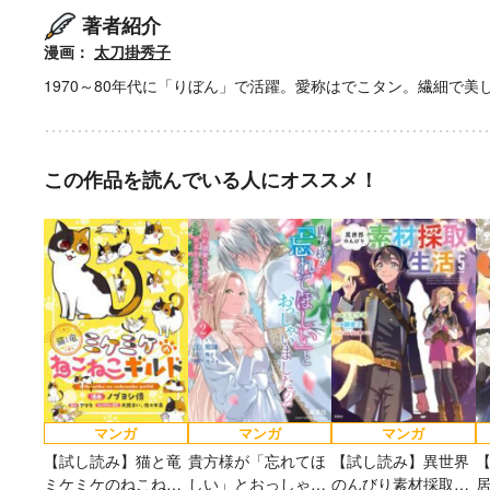
2026年秋、TVアニ
著者紹介
太刀掛秀子の名作が
異世界お仕事ファン
上下巻ともに好
メ『魔法少女育成計
紙で復刊！
タジー、最終第10巻
売中！
画restart』放送決
漫画：
太刀掛秀子
好評発売中！
定！
1970～80年代に「りぼん」で活躍。愛称はでこタン。繊細で
この作品を読んでいる人にオススメ！
マンガ
マンガ
マンガ
【試し読み】猫と竜
貴方様が「忘れてほ
【試し読み】異世界
ミケミケのねこねこ
しい」とおっしゃい
のんびり素材採取生