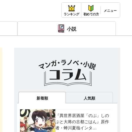
ランキング
初めての方
小説
新着順
人気順
『異世界居酒屋「のぶ」しの
ぶと大将の古都ごはん』原作
者・蝉川夏哉インタ