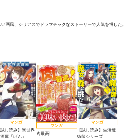
評発
か」 俺「勇者の
第8回ネット小説大
賞受賞作。
肋骨で」 新装版
美しい画風、シリアスでドラマチックなストーリーで人気を博した。
マンガ
マンガ
マンガ
【試し読み】異世界
【試し読み】生活魔
肉最高!
居酒屋「げん」
術師シリーズ