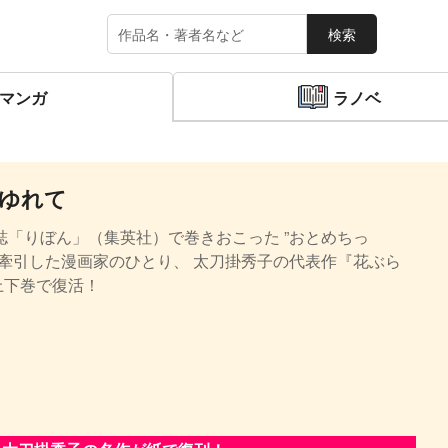
検索
マンガ
ラノベ
こゆれて
画誌「りぼん」（集英社）で巻きおこった ”おとめちっ
を牽引した漫画家のひとり、 太刀掛秀子の代表作『花ぶら
上下巻で復活！