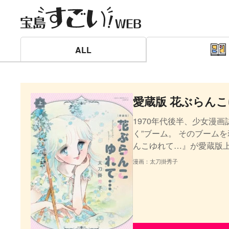
ALL
愛蔵版 花ぶらん
1970年代後半、少女漫
く”ブーム。 そのブーム
んこゆれて…』が愛蔵版
漫画：太刀掛秀子