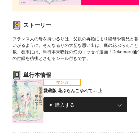
ストーリー
フランス人の母を持つるりは、父親の再婚により継母や義兄と暮
いがるように。そんなるりの大切な思い出は、庭の花ぶらんこと
載。巻末には、単行本未収録の幻のエッセイ漫画「Dekomar
の付録を彷彿とさせるシール付きです。
単行本情報
マンガ
愛蔵版 花ぶらんこゆれて… 上
購入する
マンガ
マンガ
小説
ラノベ
愛蔵版 花ぶらん
【試し読み】異世
ヒミコの暗号
魔法少女育成計画
こゆれて
界でも鍵屋さん
（上）