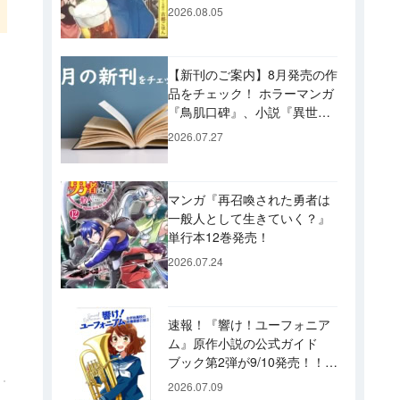
ビュー！ 今後「のぶ」に登
2026.08.05
場するメニューは……!?
【新刊のご案内】8月発売の作
品をチェック！ ホラーマンガ
『鳥肌口碑』、小説『異世界
居酒屋「げん」』、文庫『カ
2026.07.27
」
エル男 完結編』などずらり！
マンガ『再召喚された勇者は
一般人として生きていく？』
単行本12巻発売！
2026.07.24
速報！『響け！ユーフォニア
ム』原作小説の公式ガイド
ブック第2弾が9/10発売！！
久美子たちが引退した後の書
2026.07.09
き下ろし小説など充実の内容