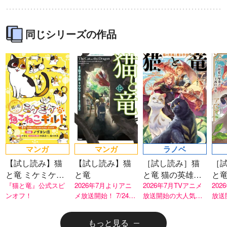
同じシリーズの作品
マンガ
マンガ
ラノベ
【試し読み】猫
【試し読み】猫
［試し読み］猫
［
と竜 ミケミケの
と竜
と竜 猫の英雄と
と竜
ねこねこギルド
『猫と竜』公式スピ
2026年7月よりアニ
魔法学校
2026年7月TVアニメ
還
202
ンオフ！
メ放送開始！ 7/24に
放送開始の大人気シ
放送
13巻発売！
リーズ！
リー
もっと見る