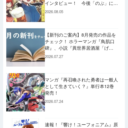
インタビュー！ 今後「のぶ」に登
場するメニューは……!?
2026.08.05
【新刊のご案内】8月発売の作品を
チェック！ ホラーマンガ『鳥肌口
碑』、小説『異世界居酒屋「げ
ん」』、文庫『カエル男 完結編』
2026.07.27
などずらり！
マンガ『再召喚された勇者は一般人
として生きていく？』単行本12巻
発売！
2026.07.24
速報！『響け！ユーフォニアム』原