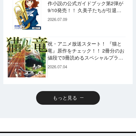
作小説の公式ガイドブック第2弾が
9/10発売！！ 久美子たちが引退し
た後の書き下ろし小説など充実の内
2026.07.09
容です♪
祝・アニメ放送スタート！ 『猫と
竜』原作をチェック！！ 2冊分のお
値段で3冊読めるスペシャルプライ
スパックのコミックスも発売！
2026.07.04
もっと見る