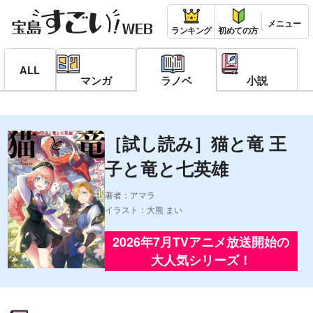
ランキング
初めての方
ALL
マンガ
ラノベ
小説
［試し読み］猫と竜 王
子と竜と七英雄
著者：アマラ
イラスト：大熊 まい
2026年7月TVアニメ放送開始の
大人気シリーズ！