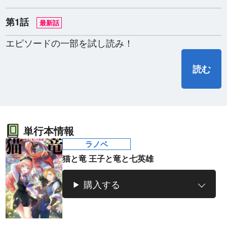
第1話
最新話
エピソードの一部を試し読み！
読む
ラノベ
マンガ
マンガ
魔法少女育成計
愛蔵版 花ぶらん
【試し読み】異
ヒ
画
こゆれて
世界でも鍵屋さ
（
単行本情報
2026年秋、TVアニメ
太刀掛秀子の名作が
ん
異世界お仕事ファン
上下
ラノベ
『魔法少女育成計画
紙で復刊！
タジー、最終第10巻
売中
restart』放送決定！
好評発売中！
猫と竜 王子と竜と七英雄
購入する