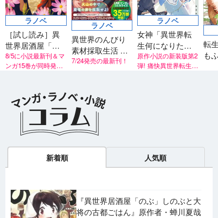
ラノベ
ラノベ
ラノベ
［試し読み］異
女神「異世界転
異世界のんびり
転
世界居酒屋「げ
生何になりたい
素材採取生活 灼
も
ん」三杯目
8/5に小説最新刊＆マ
ですか」 俺「勇
原作小説の新装版第2
熱の火山と亜竜
7/24発売の最新刊！
ンガ15巻が同時発
弾! 痛快異世界転生ア
ロ
者の肋骨で」新
の卵
売！
ニメも超話題！
く
装版2
新着順
人気順
『異世界居酒屋「のぶ」しのぶと大
将の古都ごはん』原作者・蝉川夏哉