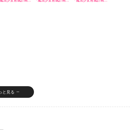
estart』放送決定！
restart』放送決定！
restart』放送決定！
っと見る