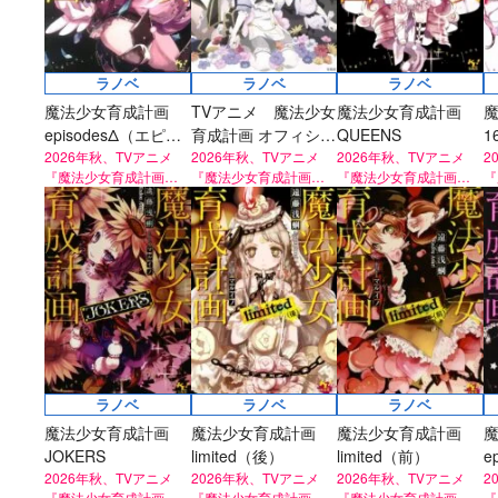
ラノベ
ラノベ
ラノベ
魔法少女育成計画
TVアニメ 魔法少女
魔法少女育成計画
episodesΔ（エピ
育成計画 オフィシャ
QUEENS
1
ソーズ・デルタ）
2026年秋、TVアニメ
ルファンブック
2026年秋、TVアニメ
2026年秋、TVアニメ
2
『魔法少女育成計画
『魔法少女育成計画
『魔法少女育成計画
『
restart』放送決定！
restart』放送決定！
restart』放送決定！
r
ラノベ
ラノベ
ラノベ
魔法少女育成計画
魔法少女育成計画
魔法少女育成計画
JOKERS
limited（後）
limited（前）
e
2026年秋、TVアニメ
2026年秋、TVアニメ
2026年秋、TVアニメ
2
『魔法少女育成計画
『魔法少女育成計画
『魔法少女育成計画
『