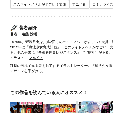
このライトノベルがすごい！文庫
アニメ化
コミカライ
著者紹介
著者：
遠藤 浅蜊
1979年、新潟県出身。第2回このライトノベルがすごい！大賞
2012年に『魔法少女育成計画』（このライトノベルがすごい
る。他の著書に『帝都異世界レジスタンス』（宝島社）がある。
イラスト：
マルイノ
独特の画風で見る者を魅了するイラストレーター。『魔法少女育
デザインを手がける。
この作品を読んでいる人にオススメ！