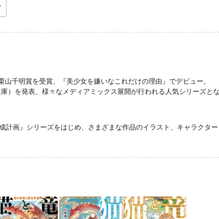
ズ
・栗山千明賞を受賞、『美少女を嫌いなこれだけの理由』でデビュー。
！文庫）を発表、様々なメディアミックス展開が行われる人気シリーズと
成計画』シリーズをはじめ、さまざまな作品のイラスト、キャラクター