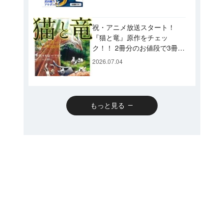
です♪
祝・アニメ放送スタート！
『猫と竜』原作をチェッ
ク！！ 2冊分のお値段で3冊読
めるスペシャルプライスパッ
2026.07.04
クのコミックスも発売！
もっと見る