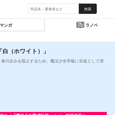
検索
マンガ
ラノベ
「白（ホワイト）」
う者の企みを阻止するため、魔法少女学級に生徒として潜