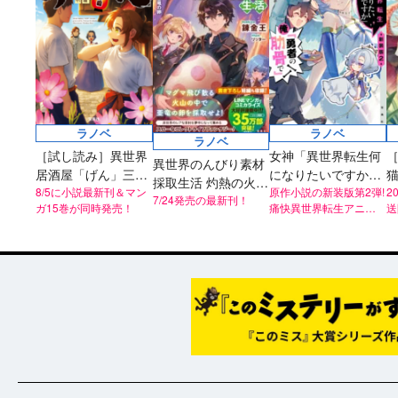
ラノベ
ラノベ
ラノベ
［試し読み］異世界
女神「異世界転生何
異世界のんびり素材
居酒屋「げん」三杯
になりたいですか」
採取生活 灼熱の火山
目
8/5に小説最新刊＆マン
俺「勇者の肋骨で」
原作小説の新装版第2弾!
2
と亜竜の卵
7/24発売の最新刊！
ガ15巻が同時発売！
痛快異世界転生アニメ
送
新装版2
も超話題！
ズ