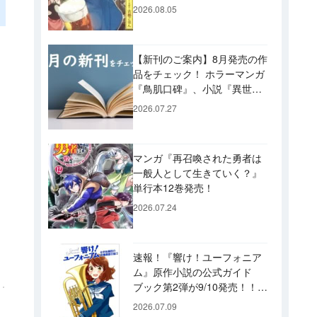
ビュー！ 今後「のぶ」に登
2026.08.05
場するメニューは……!?
【新刊のご案内】8月発売の作
品をチェック！ ホラーマンガ
『鳥肌口碑』、小説『異世界
居酒屋「げん」』、文庫『カ
2026.07.27
エル男 完結編』などずらり！
マンガ『再召喚された勇者は
一般人として生きていく？』
単行本12巻発売！
2026.07.24
速報！『響け！ユーフォニア
ム』原作小説の公式ガイド
ブック第2弾が9/10発売！！
久美子たちが引退した後の書
2026.07.09
き下ろし小説など充実の内容