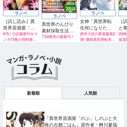
ラノベ
ラノベ
ラノベ
［試し読み］異
女神「異世界転
［
異世界のんびり
世界居酒屋「げ
生何になりたい
と竜 猫の英
素材採取生活 灼
ん」三杯目
8/5に小説最新刊＆マ
ですか」 俺「勇
原作小説の新装版第2
魔
202
熱の火山と亜竜
7/24発売の最新刊！
ンガ15巻が同時発
弾! 痛快異世界転生ア
放送
者の肋骨で」新
の卵
売！
ニメも超話題！
リー
装版2
新着順
人気順
『異世界居酒屋「のぶ」しのぶと大
将の古都ごはん』原作者・蝉川夏哉