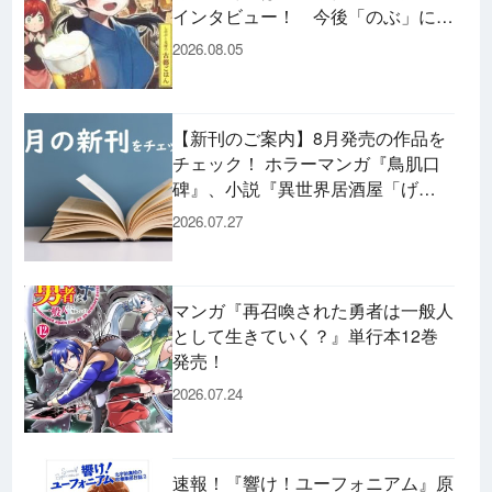
インタビュー！ 今後「のぶ」に登
場するメニューは……!?
2026.08.05
【新刊のご案内】8月発売の作品を
チェック！ ホラーマンガ『鳥肌口
碑』、小説『異世界居酒屋「げ
ん」』、文庫『カエル男 完結編』
2026.07.27
などずらり！
マンガ『再召喚された勇者は一般人
として生きていく？』単行本12巻
発売！
2026.07.24
速報！『響け！ユーフォニアム』原