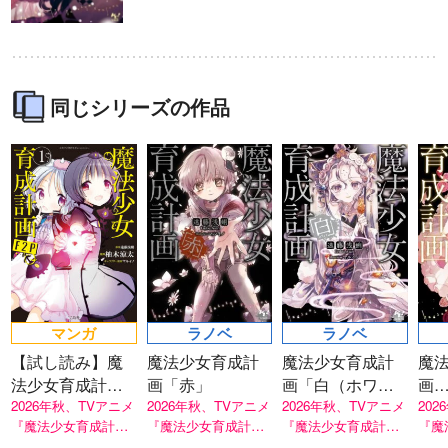
同じシリーズの作品
ラノベ
マンガ
マンガ
魔法少女育成計
愛蔵版 花ぶらん
【試し読み】異
ヒ
画
こゆれて
世界でも鍵屋さ
（
2026年秋、TVアニメ
太刀掛秀子の名作が
ん
異世界お仕事ファン
上下
『魔法少女育成計画
紙で復刊！
タジー、最終第10巻
売中
restart』放送決定！
好評発売中！
マンガ
ラノベ
ラノベ
【試し読み】魔
魔法少女育成計
魔法少女育成計
魔
法少女育成計画
画「赤」
画「白（ホワイ
画
F2P
2026年秋、TVアニメ
2026年秋、TVアニメ
ト）」
2026年秋、TVアニメ
bre
20
『魔法少女育成計画
『魔法少女育成計画
『魔法少女育成計画
『魔
）
restart』放送決定！
restart』放送決定！
restart』放送決定！
res