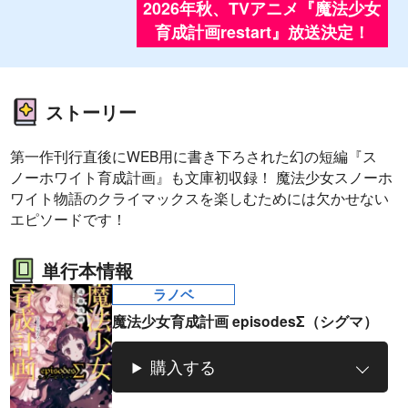
2026年秋、TVアニメ『魔法少女
育成計画restart』放送決定！
ストーリー
第一作刊行直後にWEB用に書き下ろされた幻の短編『ス
ノーホワイト育成計画』も文庫初収録！ 魔法少女スノーホ
ワイト物語のクライマックスを楽しむためには欠かせない
エピソードです！
単行本情報
ラノベ
魔法少女育成計画 episodesΣ（シグマ）
購入する