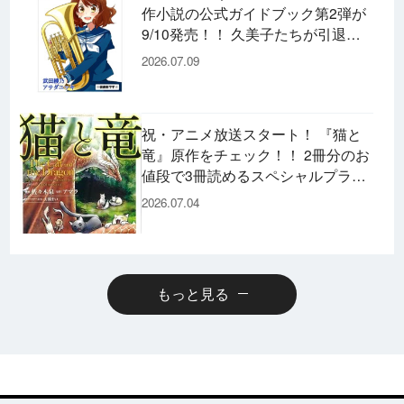
作小説の公式ガイドブック第2弾が
9/10発売！！ 久美子たちが引退し
た後の書き下ろし小説など充実の内
2026.07.09
容です♪
祝・アニメ放送スタート！ 『猫と
竜』原作をチェック！！ 2冊分のお
値段で3冊読めるスペシャルプライ
スパックのコミックスも発売！
2026.07.04
もっと見る