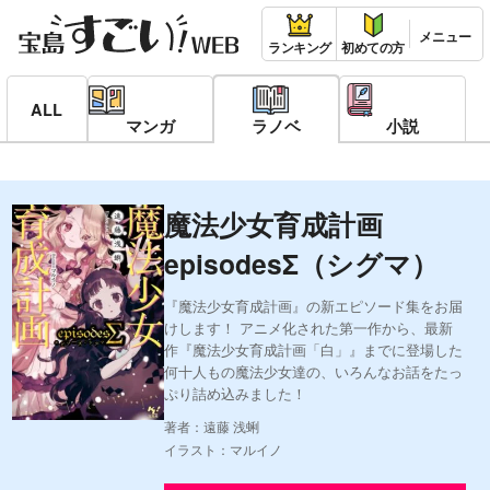
ランキング
初めての方
ALL
マンガ
ラノベ
小説
魔法少女育成計画
episodesΣ（シグマ）
『魔法少女育成計画』の新エピソード集をお届
けします！ アニメ化された第一作から、最新
作『魔法少女育成計画「白」』までに登場した
何十人もの魔法少女達の、いろんなお話をたっ
ぷり詰め込みました！
著者：遠藤 浅蜊
イラスト：マルイノ