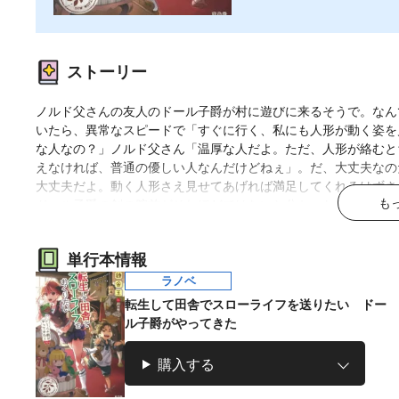
ストーリー
ノルド父さんの友人のドール子爵が村に遊びに来るそうで。なん
いたら、異常なスピードで「すぐに行く、私にも人形が動く姿を
な人なの？」ノルド父さん「温厚な人だよ。ただ、人形が絡むと
えなければ、普通の優しい人なんだけどねぇ」。だ、大丈夫なの
大丈夫だよ。動く人形さえ見せてあげれば満足してくれるはずさ
も
ドール子爵の剣の腕前がそれほどではないと分かった瞬間に興味
単行本情報
ラノベ
転生して田舎でスローライフを送りたい ドー
ル子爵がやってきた
マンガ
マンガ
小説
購入する
ラノベ
愛蔵版 花ぶらん
【試し読み】異世
ヒミコの暗号
魔法少女育成計画
こゆれて
界でも鍵屋さん
（上）