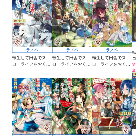
ラノベ
ラノベ
ラノベ
転生して田舎でス
転生して田舎でス
転生して田舎でス
ローライフをおくり
ローライフをおくり
ローライフをおくり
た
第
たい 国王様の依頼と
たい コリアット村は
たい 貴族たちのお遊
金
雪遊び
お祭りさわぎ
び