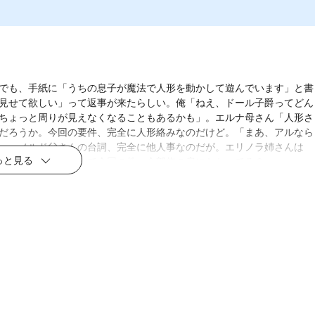
でも、手紙に「うちの息子が魔法で人形を動かして遊んでいます」と書
見せて欲しい」って返事が来たらしい。俺「ねえ、ドール子爵ってどん
ちょっと周りが見えなくなることもあるかも」。エルナ母さん「人形さ
だろうか。今回の要件、完全に人形絡みなのだけど。「まあ、アルなら
」。ノルド父さんの台詞、完全に他人事なのだが。エリノラ姉さんは
っと見る
ゼロだし、もしかして今回の件、全部俺の肩にかかってる？
ラノベ
［試し読み］女神
「異世界転生何に