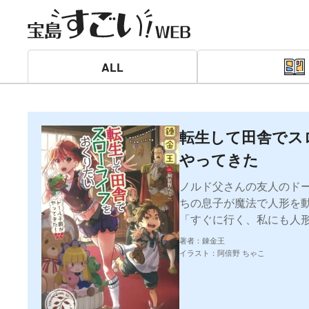
ALL
転生して田舎でス
やってきた
ノルド父さんの友人のド
ちの息子が魔法で人形を
「すぐに行く、私にも人
著者：錬金王
イラスト：阿倍野 ちゃこ