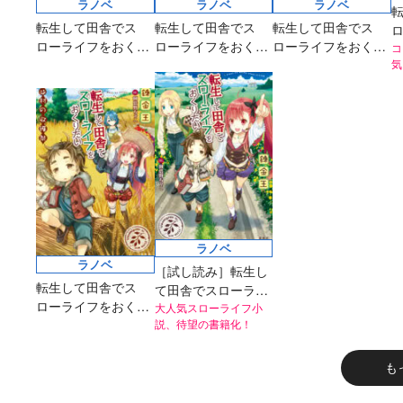
ラノベ
ラノベ
ラノベ
転生して田舎でス
転生して田舎でス
転生して田舎でス
ローライフをおくり
ローライフをおくり
ローライフをおくり
た
コ
たい はじめての家族
たい 村にカグラ土産
たい すばらしきか
気
部
旅行
がやってきた！
な、カグラ！
ズ
ラノベ
ラノベ
［試し読み］転生し
転生して田舎でス
て田舎でスローライ
ローライフをおくり
フをおくりたい
大人気スローライフ小
たい 村の収穫祭
説、待望の書籍化！
も