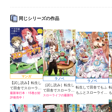
2026年秋、TVアニ
太刀掛秀子の名作が
異世界お仕事ファン
上下巻ともに好
メ『魔法少女育成計
紙で復刊！
タジー、最終第10巻
売中！
画restart』放送決
好評発売中！
定！
同じシリーズの作品
マンガ
ラノベ
ラノベ
【試し読み】転生し
［試し読み］転生し
転生して田舎でもふ
て田舎でスローライ
て田舎でスローライ
もふとスローライフ
フをおくりたい
最新単行本・15巻が好
フをおくりたい 公爵
スローライフの最新刊
評発売中！
をおくりたい 聖女さ
家のおもてなし
まも、ひと休み