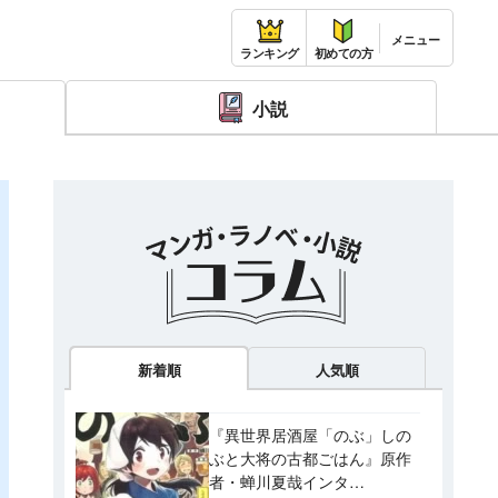
ランキング
初めての方
小説
新着順
人気順
『異世界居酒屋「のぶ」しの
ぶと大将の古都ごはん』原作
者・蝉川夏哉インタ