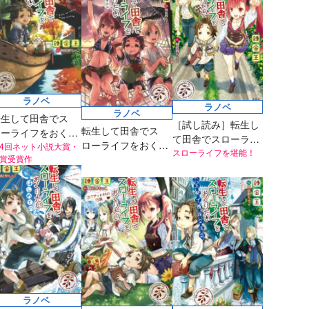
ラノベ
ラノベ
ラノベ
転生して田舎でス
［試し読み］転生し
転生して田舎でス
ローライフをおくり
て田舎でスローライ
ローライフをおくり
い 転移でカグラヘ
4回ネット小説大賞・
フをおくりたい（文
スローライフを堪能！
賞受賞作
たい 海辺の領土で夏
日帰り旅行
庫）
休み
ラノベ