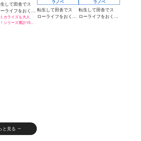
ラノベ
ラノベ
転生して田舎でス
転生して田舎でス
転生して田舎でス
ローライフをおくり
ローライフをおくり
ローライフをおくり
い はじめての海
ミカライズも大人
！シリーズ累計15万
たい コリアット村
たい 王都で貴族交
突破の人気シリー
の日常
流会
、待望の最新刊！
っと見る