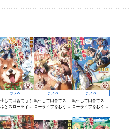
評発
なりたいですか」
第8回ネット小説大
賞受賞作。
俺「勇者の肋骨
で」 新装版
ラノベ
ラノベ
ラノベ
転生して田舎でもふ
転生して田舎でス
転生して田舎でス
もふとスローライフ
ローライフをおくり
ローライフをおくり
をおくりたい
たい 王都に遊園地を
たい 砂漠のオアシス
つくろう
へ行こう！