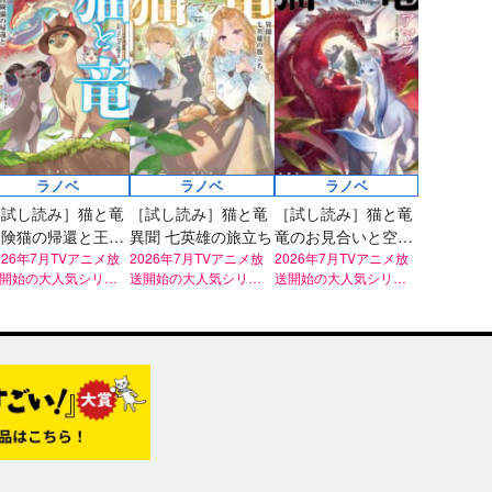
ラノベ
ラノベ
ラノベ
［試し読み］猫と竜
［試し読み］猫と竜
［試し読み］猫と竜
冒険猫の帰還と王都
異聞 七英雄の旅立ち
竜のお見合いと空飛
の日常
026年7月TVアニメ放
2026年7月TVアニメ放
ぶ猫
2026年7月TVアニメ放
開始の大人気シリー
送開始の大人気シリー
送開始の大人気シリー
！
ズ！
ズ！