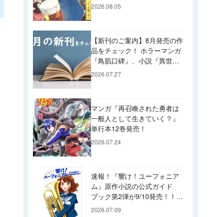
ビュー！ 今後「のぶ」に登
2026.08.05
場するメニューは……!?
【新刊のご案内】8月発売の作
品をチェック！ ホラーマンガ
『鳥肌口碑』、小説『異世界
居酒屋「げん」』、文庫『カ
2026.07.27
エル男 完結編』などずらり！
マンガ『再召喚された勇者は
一般人として生きていく？』
単行本12巻発売！
2026.07.24
速報！『響け！ユーフォニア
ム』原作小説の公式ガイド
ブック第2弾が9/10発売！！
久美子たちが引退した後の書
2026.07.09
き下ろし小説など充実の内容