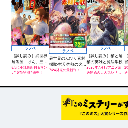
ラノベ
ラノベ
ラノベ
［試し読み］異世界
［試し読み］猫と竜
異世界のんびり素材
居酒屋「げん」三杯
猫の英雄と魔法学校
採取生活 灼熱の火山
目
8/5に小説最新刊＆マン
2026年7月TVアニメ放
2
と亜竜の卵
7/24発売の最新刊！
ガ15巻が同時発売！
送開始の大人気シリー
送
ズ！
ズ