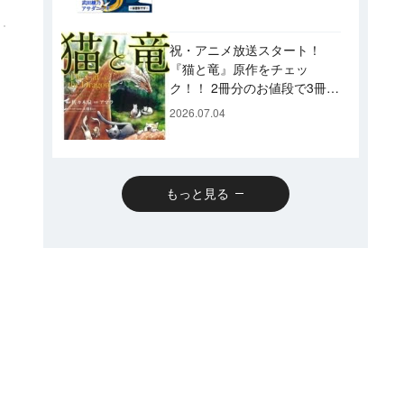
です♪
祝・アニメ放送スタート！
『猫と竜』原作をチェッ
ク！！ 2冊分のお値段で3冊読
めるスペシャルプライスパッ
2026.07.04
クのコミックスも発売！
もっと見る