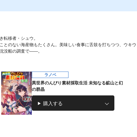
き転移者・シュウ。
ことのない海産物もたくさん。美味しい食事に舌鼓を打ちつつ、ウキウ
沈没船の調査で――。
ラノベ
異世界のんびり素材採取生活 未知なる鉱山と幻
の群晶
購入する
ラノベ
女神「異世界転生
何になりたいです