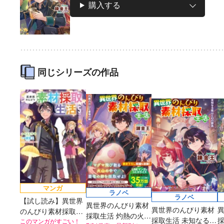
購入する
2026年秋、TVアニ
太刀掛秀子の名作が
異世界お仕事ファン
上下巻ともに好
メ『魔法少女育成計
紙で復刊！
タジー、最終第10巻
売中！
画restart』放送決
好評発売中！
定！
同じシリーズの作品
マンガ
ラノベ
ラノベ
【試し読み】異世界
異世界のんびり素材
異世界のんびり素材
のんびり素材採取生
採取生活 灼熱の火山
採取生活 未知なる鉱
活
このマンガがすごい！