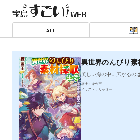
ALL
異世界のんびり素
美しい海の中に広がるの
著者：錬金王
イラスト：リッター