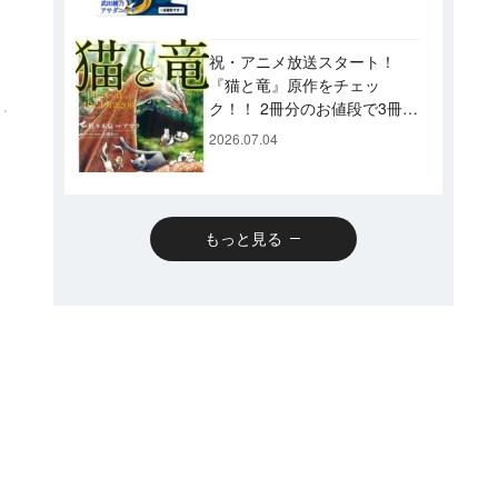
です♪
祝・アニメ放送スタート！
『猫と竜』原作をチェッ
ク！！ 2冊分のお値段で3冊読
めるスペシャルプライスパッ
2026.07.04
クのコミックスも発売！
もっと見る