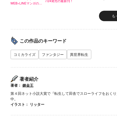
と亜竜の卵
7/24発売の最新刊！
WEB×LINEマンガの人
山と幻の群晶
気作！
も
この作品のキーワード
コミカライズ
ファンタジー
異世界転生
著者紹介
著者：
錬金王
第４回ネット小説大賞で『転生して田舎でスローライフをおくり
中。
イラスト： リッター