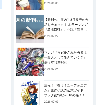
ビュー！ 今後「のぶ」に登
2026.08.05
場するメニューは……!?
【新刊のご案内】8月発売の作
品をチェック！ ホラーマンガ
『鳥肌口碑』、小説『異世界
居酒屋「げん」』、文庫『カ
2026.07.27
エル男 完結編』などずらり！
マンガ『再召喚された勇者は
一般人として生きていく？』
単行本12巻発売！
2026.07.24
速報！『響け！ユーフォニア
ム』原作小説の公式ガイド
ブック第2弾が9/10発売！！
久美子たちが引退した後の書
2026.07.09
き下ろし小説など充実の内容