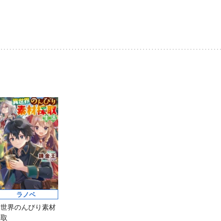
評発
か」 俺「勇者の
第8回ネット小説大
賞受賞作。
肋骨で」 新装版
ラノベ
異世界のんびり素材
採取