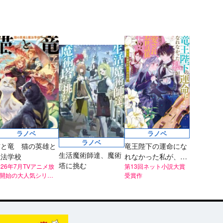
ラノベ
ラノベ
ラノベ
猫と竜 猫の英雄と
竜王陛下の運命にな
生活魔術師達、魔術
魔法学校
れなかった私が、魔
塔に挑む
026年7月TVアニメ放
国で愛されお世話係
第13回ネット小説大賞
開始の大人気シリー
受賞作
に!? 聖花を癒やす弦
！
歌の乙女