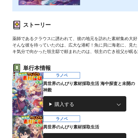
ストーリー
薬師であるクラウスに誘われて、彼の地元を訪れた素材集め大好
そんな彼を待っていたのは、広大な港町！魚に貝に海老に、見た
キ気分で向かった領主邸で頼まれたのは、領主の亡き祖父が眠る
単行本情報
ラノベ
異世界のんびり素材採取生活 海中探査と未開の
神殿
購入する
ラノベ
マンガ
マンガ
小説
異世界のんびり素材採取生活
ラノベ
愛蔵版 花ぶらん
【試し読み】異世
ヒミコの暗号
魔法少女育成計画
こゆれて
界でも鍵屋さん
（上）