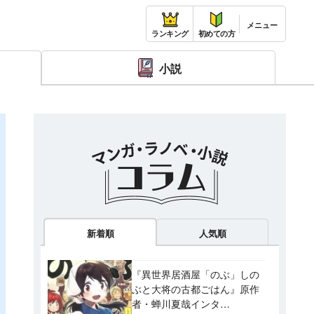
ランキング
初めての方
小説
新着順
人気順
『異世界居酒屋「のぶ」しの
ぶと大将の古都ごはん』原作
者・蝉川夏哉インタ