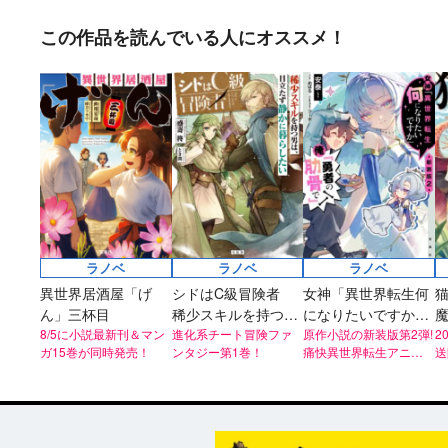
この作品を読んでいる人にオススメ！
ラノベ
ラノベ
ラノベ
異世界居酒屋「げ
シドはC級冒険者
女神「異世界転生何
ん」三杯目
稀少スキルを持つ男
になりたいですか」
8/5に小説最新刊＆マン
は、目立たず静かに
進化系チート冒険ファ
俺「勇者の肋骨で」
原作小説の新装版第2弾!
2
ガ15巻が同時発売！
ンタジー第1巻！
痛快異世界転生アニメ
送
暮らしたい
新装版2
も超話題！
ズ