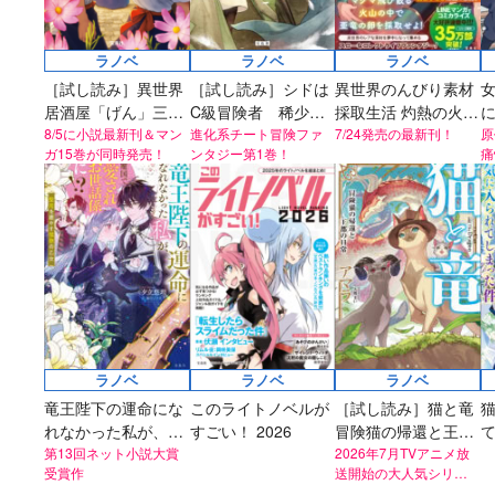
メ『魔法少女育成計
太刀掛秀子の名作が
異世界お仕事ファン
上下巻ともに好
画restart』放送決
紙で復刊！
タジー、最終第10巻
売中！
定！
ラノベ
ラノベ
ラノベ
好評発売中！
［試し読み］異世界
［試し読み］シドは
異世界のんびり素材
居酒屋「げん」三杯
C級冒険者 稀少ス
採取生活 灼熱の火山
目
8/5に小説最新刊＆マン
キルを持つ男は、目
進化系チート冒険ファ
と亜竜の卵
7/24発売の最新刊！
原
ガ15巻が同時発売！
ンタジー第1巻！
痛
立たず静かに暮らし
新
も
たい
ラノベ
ラノベ
ラノベ
竜王陛下の運命にな
このライトノベルが
［試し読み］猫と竜
れなかった私が、魔
すごい！ 2026
冒険猫の帰還と王都
国で愛されお世話係
第13回ネット小説大賞
の日常
2026年7月TVアニメ放
受賞作
送開始の大人気シリー
に!? 聖花を癒やす弦
ズ！