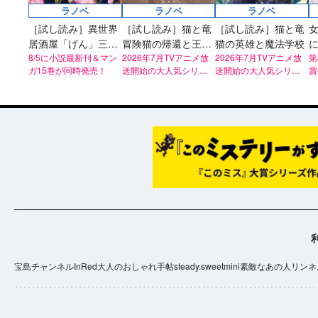
ラノベ
ラノベ
ラノベ
［試し読み］異世界
［試し読み］猫と竜
［試し読み］猫と竜
居酒屋「げん」三杯
冒険猫の帰還と王都
猫の英雄と魔法学校
目
8/5に小説最新刊＆マン
の日常
2026年7月TVアニメ放
2026年7月TVアニメ放
第
ガ15巻が同時発売！
送開始の大人気シリー
送開始の大人気シリー
賞
ズ！
ズ！
宝島チャンネル
InRed
大人のおしゃれ手帖
steady.
sweet
mini
素敵なあの人
リンネ