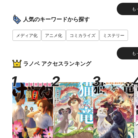
歌の乙女
も
人気のキーワードから探す
メディア化
アニメ化
コミカライズ
ミステリー
も
ラノベ アクセスランキング