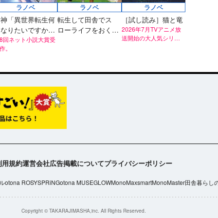
ラノベ
ラノベ
ラノベ
女神「異世界転生何
転生して田舎でス
［試し読み］猫と竜
になりたいですか」
ローライフをおくり
2026年7月TVアニメ放
送開始の大人気シリー
俺「勇者の肋骨で」
8回ネット小説大賞受
たい 公爵家のおもて
ズ！
作。
新装版
なし
利用規約
運営会社
広告掲載について
プライバシーポリシー
ル
otona ROSY
SPRiNG
otona MUSE
GLOW
MonoMax
smart
MonoMaster
田舎暮らし
Copyright © TAKARAJIMASHA,inc. All Rights Reserved.