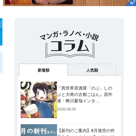
新着順
人気順
『異世界居酒屋「のぶ」しの
ぶと大将の古都ごはん』原作
者・蝉川夏哉インタ
ビュー！ 今後「のぶ」に登
2026.08.05
場するメニューは……!?
【新刊のご案内】8月発売の作