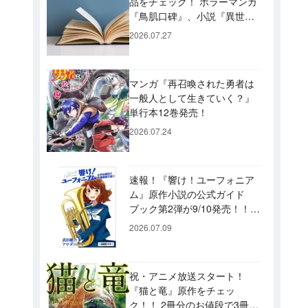
品をチェック！ ホラーマンガ
『鳥肌口碑』、小説『異世界
居酒屋「げん」』、文庫『カ
2026.07.27
エル男 完結編』などずらり！
マンガ『再召喚された勇者は
一般人として生きていく？』
単行本12巻発売！
2026.07.24
速報！『響け！ユーフォニア
ム』原作小説の公式ガイド
ブック第2弾が9/10発売！！
久美子たちが引退した後の書
2026.07.09
き下ろし小説など充実の内容
です♪
祝・アニメ放送スタート！
『猫と竜』原作をチェッ
ク！！ 2冊分のお値段で3冊読