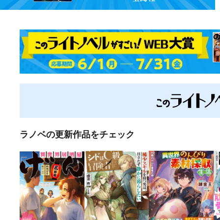
ラノベの更新作品をチェック
ラノベ
マンガ
マンガ
小説
魔法少女育成計画
愛蔵版 花ぶらん
【試し読み】異世
ヒミコの暗号
2026年秋、TVアニ
こゆれて
界でも鍵屋さん
（上）