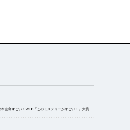
の本
宝島すごい！WEB
『このミステリーがすごい！』大賞