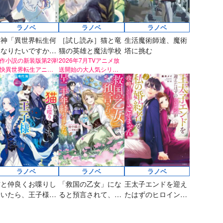
評発
か」 俺「勇者の
第8回ネット小説大
賞受賞作。
肋骨で」 新装版
ラノベ
ラノベ
ラノベ
女神「異世界転生何
［試し読み］猫と竜
生活魔術師達、魔術
になりたいですか」
猫の英雄と魔法学校
塔に挑む
俺「勇者の肋骨で」
作小説の新装版第2弾!
2026年7月TVアニメ放
快異世界転生アニメ
送開始の大人気シリー
装版2
超話題！
ズ！
ラノベ
ラノベ
ラノベ
猫と仲良くお喋りし
「救国の乙女」にな
王太子エンドを迎え
ていたら、王子様に
ると預言されて、早
たはずのヒロインが
気に入られてしまっ
二十年経ちました。
今更私の婚約者を攻
た件
略しようとしている