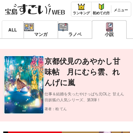
ランキング
初めての方
ALL
マンガ
ラノベ
小説
京都伏見のあやかし甘
味帖 月にむら雲、れ
んげに嵐
仕事＆結婚を失ったやけっぱち元OLと 甘えん
坊妖狐の人気シリーズ、第3弾！
著者：柏 てん