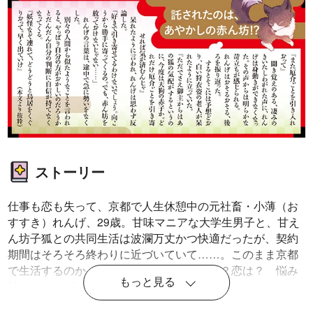
ストーリー
仕事も恋も失って、京都で人生休憩中の元社畜・小薄（お
すすき）れんげ、29歳。甘味マニアな大学生男子と、甘え
ん坊子狐との共同生活は波瀾万丈かつ快適だったが、契約
期間はそろそろ終わりに近づいていて……。このまま京都
で生活するのか、東京に戻るのか、仕事は？恋は？ 悩み
もっと見る
始めたれんげに新たなトラブル勃発！ いったい、この赤
ん坊はどこから来たの!? 子育てどころか、未婚のれんげ