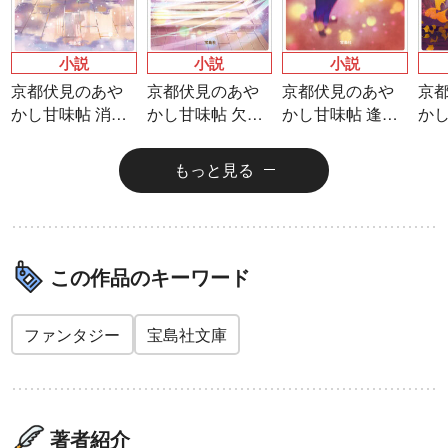
小説
小説
小説
京都伏見のあや
京都伏見のあや
京都伏見のあや
京
かし甘味帖 消え
かし甘味帖 欠け
かし甘味帖 逢魔
かし
ぬ縁、つながる
た朱雀の御石探
が時に、鬼が来
辿
絆
し
る
様
もっと見る
この作品のキーワード
ファンタジー
宝島社文庫
著者紹介