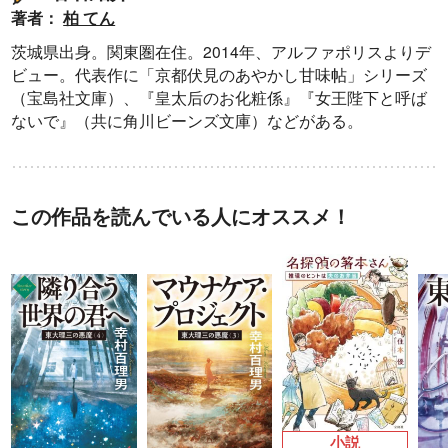
著者：
柏 てん
茨城県出身。関東圏在住。2014年、アルファポリスよりデ
ビュー。代表作に「京都伏見のあやかし甘味帖」シリーズ
（宝島社文庫）、『皇太后のお化粧係』『女王陛下と呼ば
ないで』（共に角川ビーンズ文庫）などがある。
この作品を読んでいる人にオススメ！
小説