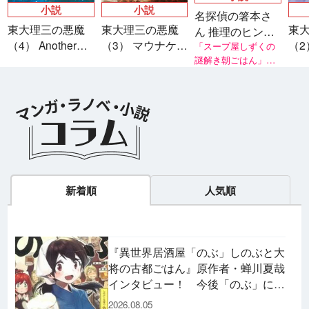
小説
小説
名探偵の箸本さ
東大理三の悪魔
東大理三の悪魔
東
ん 推理のヒント
（4） Another
（3） マウナケ
（2
は夫のお弁当
「スープ屋しずくの
story 隣り合う世
ア・プロジェク
謎解き朝ごはん」シ
天
リーズ著者・友井 羊
界の君へ
ト
氏推薦！
新着順
人気順
『異世界居酒屋「のぶ」しのぶと大
将の古都ごはん』原作者・蝉川夏哉
インタビュー！ 今後「のぶ」に登
場するメニューは……!?
2026.08.05