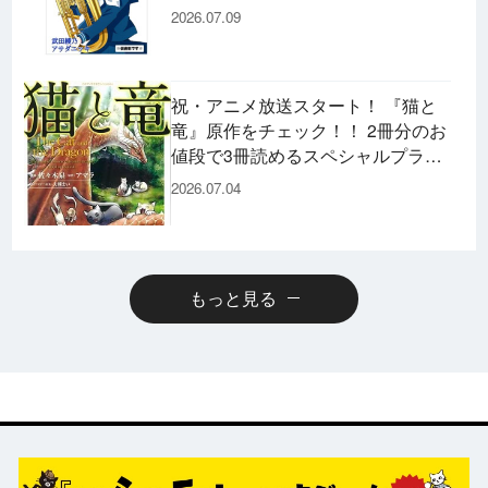
た後の書き下ろし小説など充実の内
2026.07.09
容です♪
祝・アニメ放送スタート！ 『猫と
竜』原作をチェック！！ 2冊分のお
値段で3冊読めるスペシャルプライ
スパックのコミックスも発売！
2026.07.04
もっと見る