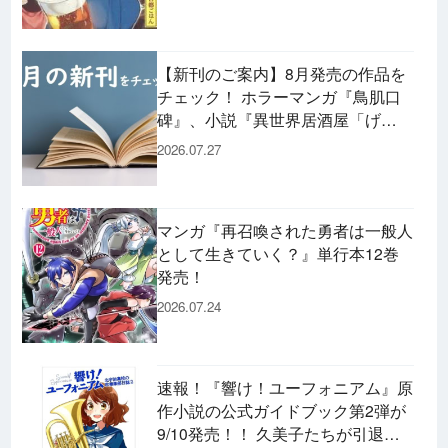
【新刊のご案内】8月発売の作品を
チェック！ ホラーマンガ『鳥肌口
碑』、小説『異世界居酒屋「げ
ん」』、文庫『カエル男 完結編』
2026.07.27
などずらり！
マンガ『再召喚された勇者は一般人
として生きていく？』単行本12巻
発売！
2026.07.24
速報！『響け！ユーフォニアム』原
作小説の公式ガイドブック第2弾が
9/10発売！！ 久美子たちが引退し