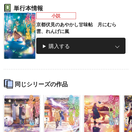
はパニック必至。悩む暇さえなくなったれんげの明日は
単行本情報
どっちだ！ あやかし不思議物語、第3弾！
小説
京都伏見のあやかし甘味帖 月にむら
雲、れんげに嵐
購入する
ラノベ
マンガ
マンガ
魔法少女育成計
愛蔵版 花ぶらん
【試し読み】異
ヒ
画
こゆれて
世界でも鍵屋さ
（
2026年秋、TVアニメ
太刀掛秀子の名作が
ん
異世界お仕事ファン
上下
同じシリーズの作品
『魔法少女育成計画
紙で復刊！
タジー、最終第10巻
売中
restart』放送決定！
好評発売中！