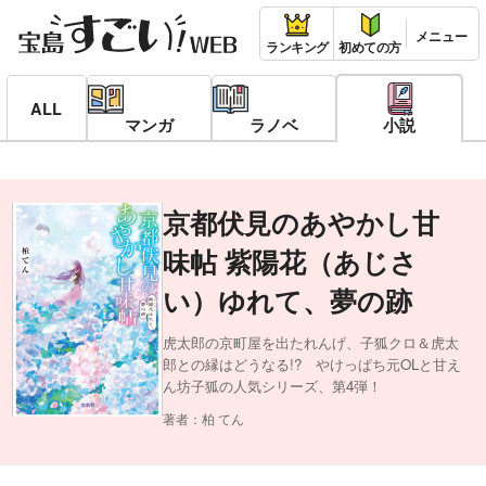
ランキング
初めての方
ALL
マンガ
ラノベ
小説
京都伏見のあやかし甘
味帖 紫陽花（あじさ
い）ゆれて、夢の跡
虎太郎の京町屋を出たれんげ、子狐クロ＆虎太
郎との縁はどうなる!? やけっぱち元OLと甘え
ん坊子狐の人気シリーズ、第4弾！
著者：柏 てん