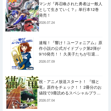
マンガ『再召喚された勇者は一般人
として生きていく？』単行本12巻
発売！
2026.07.24
速報！『響け！ユーフォニアム』原
作小説の公式ガイドブック第2弾が
9/10発売！！ 久美子たちが引退し
た後の書き下ろし小説など充実の内
2026.07.09
容です♪
祝・アニメ放送スタート！ 『猫と
竜』原作をチェック！！ 2冊分のお
値段で3冊読めるスペシャルプライ
スパックのコミックスも発売！
2026.07.04