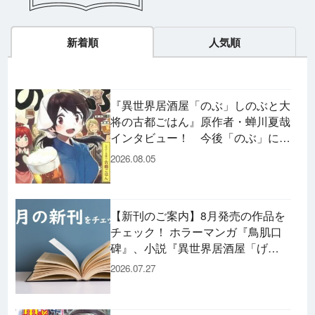
新着順
人気順
『異世界居酒屋「のぶ」しのぶと大
将の古都ごはん』原作者・蝉川夏哉
インタビュー！ 今後「のぶ」に登
場するメニューは……!?
2026.08.05
【新刊のご案内】8月発売の作品を
チェック！ ホラーマンガ『鳥肌口
碑』、小説『異世界居酒屋「げ
ん」』、文庫『カエル男 完結編』
2026.07.27
などずらり！