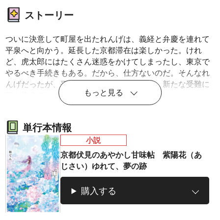
ストーリー
ついに決意して町屋を出たれんげは、義経と弁慶を連れて
平泉へと向かう。延長した京都滞在は楽しかった。けれ
ど、虎太郎にはたくさん迷惑をかけてしまったし、東京で
やるべき手続きもある。だから、仕方ないのだ。そんなれ
んげだったが、平泉でもあやかしに遭遇！ 新たな受難に
もっと見る
頭を抱えてしまうのだった……。
単行本情報
小説
京都伏見のあやかし甘味帖 紫陽花（あ
じさい）ゆれて、夢の跡
購入する