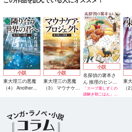
小説
小説
小説
名探偵の箸本さ
東大理三の悪魔
東大理三の悪魔
東
ん 推理のヒント
（4） Another
（3） マウナケ
（2
は夫のお弁当
「スープ屋しずくの
story 隣り合う世
ア・プロジェク
謎解き朝ごはん」シ
天
リーズ著者・友井 羊
界の君へ
ト
氏推薦！