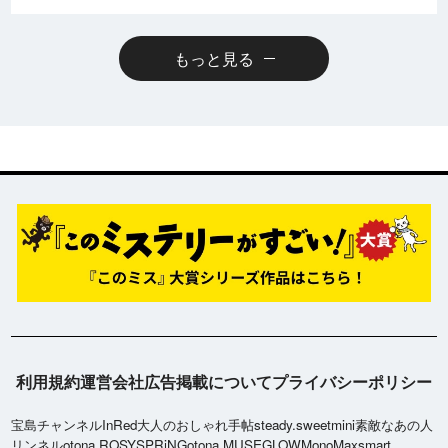
もっと見る
利用規約
運営会社
広告掲載について
プライバシーポリシー
宝島チャンネル
InRed
大人のおしゃれ手帖
steady.
sweet
mini
素敵なあの人
リンネル
otona ROSY
SPRiNG
otona MUSE
GLOW
MonoMax
smart