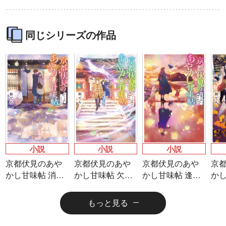
同じシリーズの作品
ラノベ
マンガ
マンガ
魔法少女育成計
愛蔵版 花ぶらん
【試し読み】異
ヒ
画
こゆれて
世界でも鍵屋さ
（
2026年秋、TVアニメ
太刀掛秀子の名作が
ん
異世界お仕事ファン
上下
『魔法少女育成計画
紙で復刊！
タジー、最終第10巻
売中
小説
小説
小説
restart』放送決定！
好評発売中！
京都伏見のあや
京都伏見のあや
京都伏見のあや
京
かし甘味帖 消え
かし甘味帖 欠け
かし甘味帖 逢魔
かし
ぬ縁、つながる
た朱雀の御石探
が時に、鬼が来
辿
絆
し
る
様
もっと見る