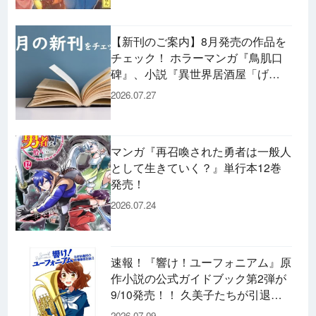
【新刊のご案内】8月発売の作品を
チェック！ ホラーマンガ『鳥肌口
碑』、小説『異世界居酒屋「げ
ん」』、文庫『カエル男 完結編』
2026.07.27
などずらり！
マンガ『再召喚された勇者は一般人
として生きていく？』単行本12巻
発売！
2026.07.24
速報！『響け！ユーフォニアム』原
作小説の公式ガイドブック第2弾が
9/10発売！！ 久美子たちが引退し
た後の書き下ろし小説など充実の内
2026.07.09