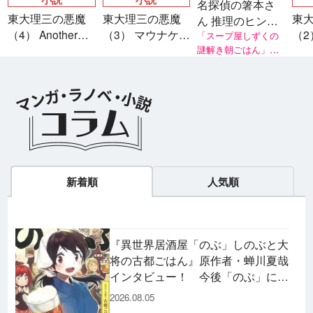
名探偵の箸本さ
東大理三の悪魔
東大理三の悪魔
東
ん 推理のヒント
（4） Another
（3） マウナケ
（2
は夫のお弁当
「スープ屋しずくの
story 隣り合う世
ア・プロジェク
謎解き朝ごはん」シ
天
リーズ著者・友井 羊
界の君へ
ト
氏推薦！
新着順
人気順
『異世界居酒屋「のぶ」しのぶと大
将の古都ごはん』原作者・蝉川夏哉
インタビュー！ 今後「のぶ」に登
場するメニューは……!?
2026.08.05