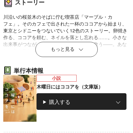
ストーリー
川沿いの桜並木のそばに佇む喫茶店「マーブル・カ
フェ」。そのカフェで出された一杯のココアから始まり、
東京とシドニーをつないでいく12色のストーリー。卵焼き
作る、ココアを頼む、ネイルを落とし忘れる……。小さな
出来事がつながって、最後はひとりの命を救う――。あな
もっと見る
たの心も救われるやさしい物語。カバーは、インスタフォ
ロワー数407万人のミニチュア写真家・田中達也氏が手が
けたオリジナル写真。
単行本情報
小説
木曜日にはココアを（文庫版）
購入する