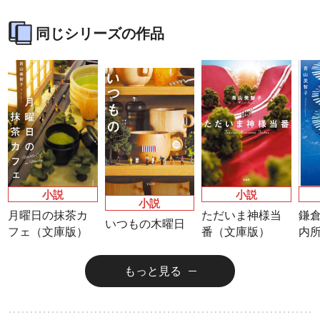
同じシリーズの作品
ラノベ
マンガ
マンガ
魔法少女育成計
愛蔵版 花ぶらん
【試し読み】異
ヒ
画
こゆれて
世界でも鍵屋さ
（
2026年秋、TVアニメ
太刀掛秀子の名作が
ん
異世界お仕事ファン
上下
小説
小説
『魔法少女育成計画
紙で復刊！
タジー、最終第10巻
売中
小説
月曜日の抹茶カ
ただいま神様当
鎌
restart』放送決定！
好評発売中！
いつもの木曜日
フェ（文庫版）
番（文庫版）
内
もっと見る