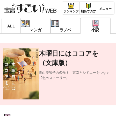
ランキング
初めての方
ALL
マンガ
ラノベ
小説
木曜日にはココアを
（文庫版）
青山美智子の傑作！ 東京とシドニーをつなぐ
12色のストーリー。