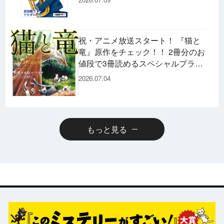
容です♪
祝・アニメ放送スタート！ 『猫と
竜』原作をチェック！！ 2冊分のお
値段で3冊読めるスペシャルプライ
スパックのコミックスも発売！
2026.07.04
もっと見る