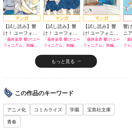
マンガ
マンガ
マンガ
【試し読み】響
【試し読み】響
【試し読み】響
響け
け！ ユーフォニ
け！ ユーフォニ
け! ユーフォニア
ニア
アム 北宇治高校
「最終楽章 響け!ユー
アム 北宇治高校
「最終楽章 響け!ユー
ム 北宇治高校吹
「最終楽章 響け!ユー
校
「最
フォニアム」前編が
フォニアム」前編が
フォニアム」前編が
フォ
吹奏楽部、最大
吹奏楽部のいち
奏楽部へようこ
ん
全国の映画館で絶賛
全国の映画館で絶賛
全国の映画館で絶賛
全国
の危機
ばん熱い夏
そ
上映中！
上映中！
上映中！
上映
もっと見る
この作品のキーワード
アニメ化
コミカライズ
学園
宝島社文庫
青春