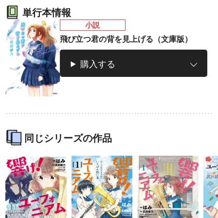
単行本情報
小説
飛び立つ君の背を見上げる（文庫版）
購入する
ラノベ
マンガ
マンガ
魔法少女育成計
愛蔵版 花ぶらん
【試し読み】異
ヒ
画
こゆれて
世界でも鍵屋さ
（
2026年秋、TVアニメ
太刀掛秀子の名作が
ん
異世界お仕事ファン
上下
同じシリーズの作品
『魔法少女育成計画
紙で復刊！
タジー、最終第10巻
売中
restart』放送決定！
好評発売中！