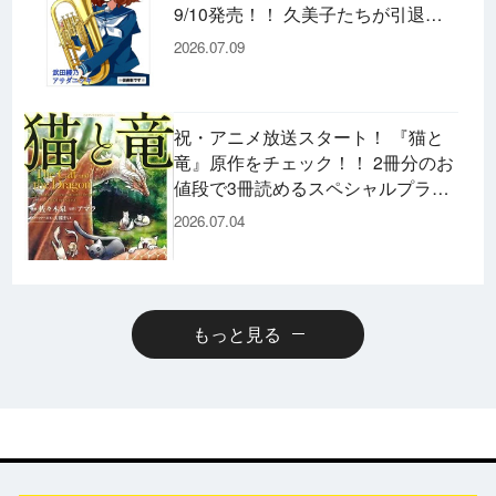
9/10発売！！ 久美子たちが引退し
た後の書き下ろし小説など充実の内
2026.07.09
容です♪
祝・アニメ放送スタート！ 『猫と
竜』原作をチェック！！ 2冊分のお
値段で3冊読めるスペシャルプライ
スパックのコミックスも発売！
2026.07.04
もっと見る