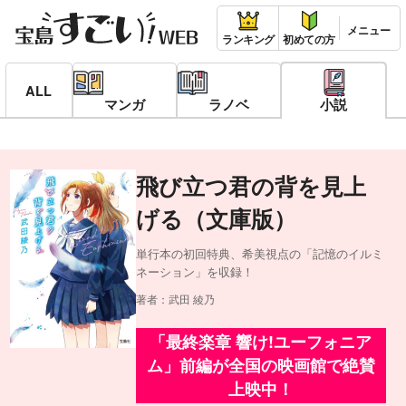
ランキング
初めての方
ALL
マンガ
ラノベ
小説
飛び立つ君の背を見上
げる（文庫版）
単行本の初回特典、希美視点の「記憶のイルミ
ネーション」を収録！
著者：武田 綾乃
「最終楽章 響け!ユーフォニア
ム」前編が全国の映画館で絶賛
上映中！