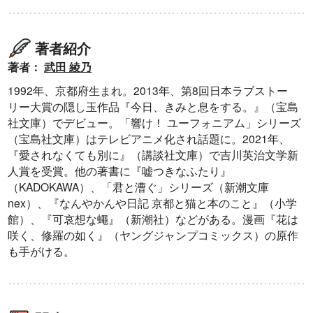
著者紹介
著者：
武田 綾乃
1992年、京都府生まれ。2013年、第8回日本ラブストー
リー大賞の隠し玉作品『今日、きみと息をする。』（宝島
社文庫）でデビュー。「響け！ ユーフォニアム」シリーズ
（宝島社文庫）はテレビアニメ化され話題に。2021年、
『愛されなくても別に』（講談社文庫）で吉川英治文学新
人賞を受賞。他の著書に『嘘つきなふたり』
（KADOKAWA）、「君と漕ぐ」シリーズ（新潮文庫
nex）、『なんやかんや日記 京都と猫と本のこと』（小学
館）、『可哀想な蠅』（新潮社）などがある。漫画『花は
咲く、修羅の如く』（ヤングジャンプコミックス）の原作
も手がける。