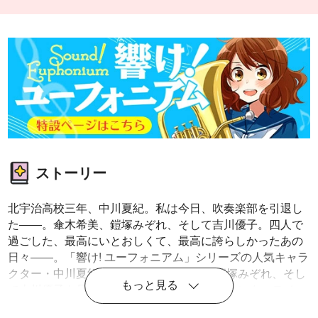
ストーリー
北宇治高校三年、中川夏紀。私は今日、吹奏楽部を引退し
た――。傘木希美、鎧塚みぞれ、そして吉川優子。四人で
過ごした、最高にいとおしくて、最高に誇らしかったあの
日々――。「響け! ユーフォニアム」シリーズの人気キャラ
クター・中川夏紀の視点で、 傘木希美、鎧塚みぞれ、そし
もっと見る
て吉川優子を見た物語。 エモさ全開の青春エンターテイン
メント。