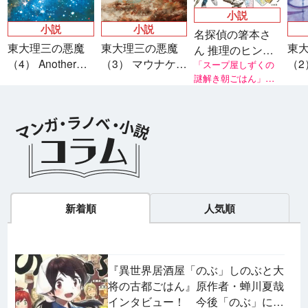
小説
小説
小説
名探偵の箸本さ
東大理三の悪魔
東大理三の悪魔
東
ん 推理のヒント
（4） Another
（3） マウナケ
（2
は夫のお弁当
「スープ屋しずくの
story 隣り合う世
ア・プロジェク
謎解き朝ごはん」シ
天
リーズ著者・友井 羊
界の君へ
ト
氏推薦！
新着順
人気順
『異世界居酒屋「のぶ」しのぶと大
将の古都ごはん』原作者・蝉川夏哉
インタビュー！ 今後「のぶ」に登