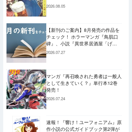
場するメニューは……!?
2026.08.05
【新刊のご案内】8月発売の作品を
チェック！ ホラーマンガ『鳥肌口
碑』、小説『異世界居酒屋「げ
ん」』、文庫『カエル男 完結編』
2026.07.27
などずらり！
マンガ『再召喚された勇者は一般人
として生きていく？』単行本12巻
発売！
2026.07.24
速報！『響け！ユーフォニアム』原
作小説の公式ガイドブック第2弾が