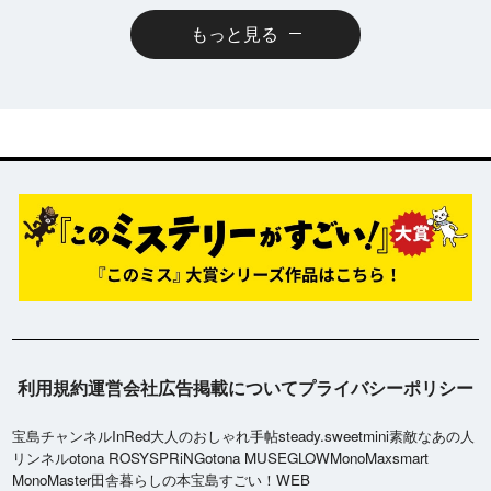
もっと見る
利用規約
運営会社
広告掲載について
プライバシーポリシー
宝島チャンネル
InRed
大人のおしゃれ手帖
steady.
sweet
mini
素敵なあの人
リンネル
otona ROSY
SPRiNG
otona MUSE
GLOW
MonoMax
smart
MonoMaster
田舎暮らしの本
宝島すごい！WEB