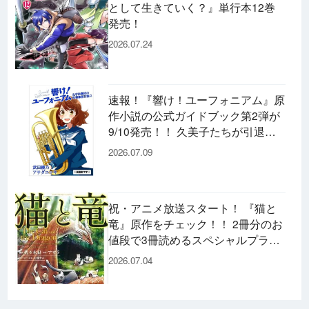
として生きていく？』単行本12巻
発売！
2026.07.24
速報！『響け！ユーフォニアム』原
作小説の公式ガイドブック第2弾が
9/10発売！！ 久美子たちが引退し
た後の書き下ろし小説など充実の内
2026.07.09
容です♪
祝・アニメ放送スタート！ 『猫と
竜』原作をチェック！！ 2冊分のお
値段で3冊読めるスペシャルプライ
スパックのコミックスも発売！
2026.07.04