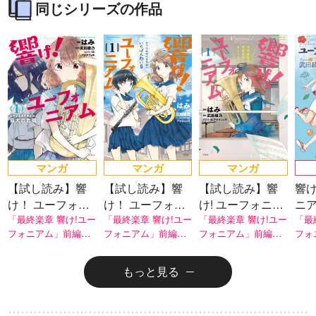
同じシリーズの作品
マンガ
マンガ
マンガ
【試し読み】響
【試し読み】響
【試し読み】響
響け
け！ ユーフォニ
け！ ユーフォニ
け! ユーフォニア
ニア
アム 北宇治高校
「最終楽章 響け!ユー
アム 北宇治高校
「最終楽章 響け!ユー
ム 北宇治高校吹
「最終楽章 響け!ユー
校
「最
フォニアム」前編が
フォニアム」前編が
フォニアム」前編が
フォ
吹奏楽部、最大
吹奏楽部のいち
奏楽部へようこ
ん
全国の映画館で絶賛
全国の映画館で絶賛
全国の映画館で絶賛
全国
の危機
ばん熱い夏
そ
上映中！
上映中！
上映中！
上映
もっと見る