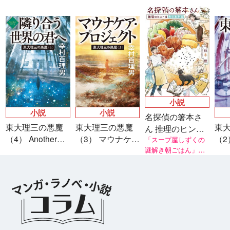
小説
小説
小説
名探偵の箸本さ
東大理三の悪魔
東大理三の悪魔
東
ん 推理のヒント
（4） Another
（3） マウナケ
（2
は夫のお弁当
「スープ屋しずくの
story 隣り合う世
ア・プロジェク
謎解き朝ごはん」シ
天
リーズ著者・友井 羊
界の君へ
ト
氏推薦！