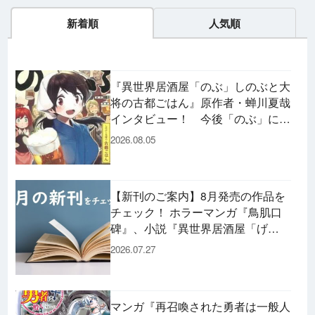
新着順
人気順
『異世界居酒屋「のぶ」しのぶと大
将の古都ごはん』原作者・蝉川夏哉
インタビュー！ 今後「のぶ」に登
場するメニューは……!?
2026.08.05
【新刊のご案内】8月発売の作品を
チェック！ ホラーマンガ『鳥肌口
碑』、小説『異世界居酒屋「げ
ん」』、文庫『カエル男 完結編』
2026.07.27
などずらり！
マンガ『再召喚された勇者は一般人