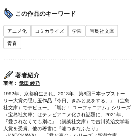
この作品のキーワード
アニメ化
コミカライズ
学園
宝島社文庫
青春
著者紹介
著者：
武田 綾乃
1992年、京都府生まれ。2013年、第8回日本ラブストー
リー大賞の隠し玉作品『今日、きみと息をする。』（宝島
社文庫）でデビュー。「響け！ ユーフォニアム」シリーズ
（宝島社文庫）はテレビアニメ化され話題に。2021年、
『愛されなくても別に』（講談社文庫）で吉川英治文学新
人賞を受賞。他の著書に『嘘つきなふたり』
（KADOKAWA）、「君と漕ぐ」シリーズ（新潮文庫