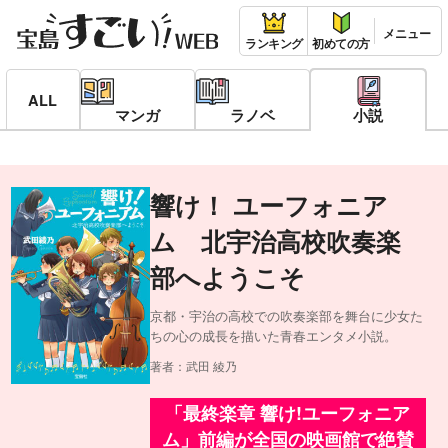
ランキング
初めての方
ALL
マンガ
ラノベ
小説
響け！ ユーフォニア
ム 北宇治高校吹奏楽
部へようこそ
京都・宇治の高校での吹奏楽部を舞台に少女た
ちの心の成長を描いた青春エンタメ小説。
著者：武田 綾乃
「最終楽章 響け!ユーフォニア
ム」前編が全国の映画館で絶賛