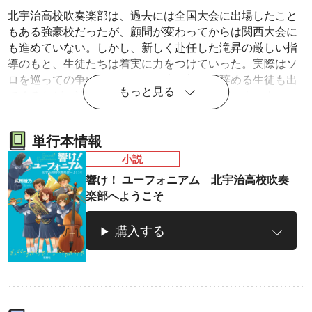
北宇治高校吹奏楽部は、過去には全国大会に出場したこと
もある強豪校だったが、顧問が変わってからは関西大会に
も進めていない。しかし、新しく赴任した滝昇の厳しい指
導のもと、生徒たちは着実に力をつけていった。実際はソ
ロを巡っての争いや、勉強を優先し部活を辞める生徒も出
もっと見る
てくるなど、波瀾万丈の毎日。そんななか、いよいよコン
クールの日がやってくる――。
ラノベ
マンガ
マンガ
単行本情報
魔法少女育成計
愛蔵版 花ぶらん
【試し読み】異
ヒ
小説
画
こゆれて
世界でも鍵屋さ
（
響け！ ユーフォニアム 北宇治高校吹奏
2026年秋、TVアニメ
太刀掛秀子の名作が
ん
異世界お仕事ファン
上下
楽部へようこそ
『魔法少女育成計画
紙で復刊！
タジー、最終第10巻
売中
restart』放送決定！
好評発売中！
購入する