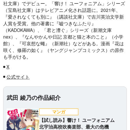
社文庫）でデビュー。「響け！ ユーフォニアム」シリーズ
（宝島社文庫）はテレビアニメ化され話題に。2021年、
『愛されなくても別に』（講談社文庫）で吉川英治文学新
人賞を受賞。他の著書に『嘘つきなふたり』
（KADOKAWA）、「君と漕ぐ」シリーズ（新潮文庫
nex）、『なんやかんや日記 京都と猫と本のこと』（小学
館）、『可哀想な蠅』（新潮社）などがある。漫画『花は
咲く、修羅の如く』（ヤングジャンプコミックス）の原作
も手がける。
X
公式サイト
武田 綾乃の作品紹介
マンガ
【試し読み】響け！ ユーフォニアム
北宇治高校吹奏楽部、最大の危機