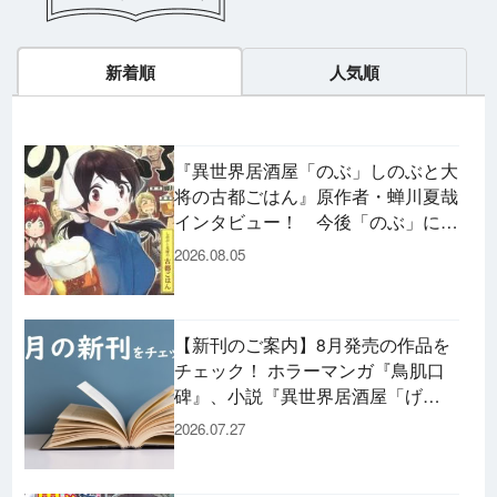
新着順
人気順
『異世界居酒屋「のぶ」しのぶと大
将の古都ごはん』原作者・蝉川夏哉
インタビュー！ 今後「のぶ」に登
場するメニューは……!?
2026.08.05
【新刊のご案内】8月発売の作品を
チェック！ ホラーマンガ『鳥肌口
碑』、小説『異世界居酒屋「げ
ん」』、文庫『カエル男 完結編』
2026.07.27
などずらり！