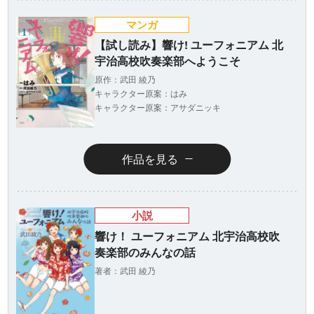
マンガ
【試し読み】響け! ユーフォニアム 北
宇治高校吹奏楽部へようこそ
原作：武田 綾乃
キャラクター原案：はみ
キャラクター原案：アサダニッキ
作品を見る
小説
響け！ ユーフォニアム 北宇治高校吹
奏楽部のみんなの話
著者：武田 綾乃