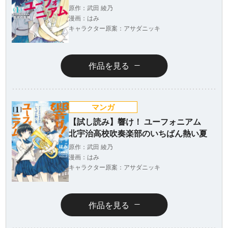
原作：武田 綾乃
漫画：はみ
キャラクター原案：アサダニッキ
作品を見る
ラノベ
マンガ
マンガ
マンガ
魔法少女育成計
愛蔵版 花ぶらん
【試し読み】異
ヒ
【試し読み】響け！ ユーフォニアム
画
こゆれて
世界でも鍵屋さ
（
北宇治高校吹奏楽部のいちばん熱い夏
2026年秋、TVアニメ
太刀掛秀子の名作が
ん
異世界お仕事ファン
上下
『魔法少女育成計画
紙で復刊！
タジー、最終第10巻
売中
原作：武田 綾乃
restart』放送決定！
好評発売中！
漫画：はみ
キャラクター原案：アサダニッキ
作品を見る