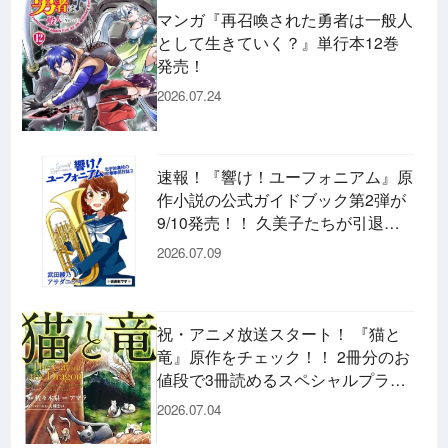
マンガ『再召喚された勇者は一般人
として生きていく？』単行本12巻
発売！
2026.07.24
速報！『響け！ユーフォニアム』原
作小説の公式ガイドブック第2弾が
9/10発売！！ 久美子たちが引退し
た後の書き下ろし小説など充実の内
2026.07.09
容です♪
祝・アニメ放送スタート！ 『猫と
竜』原作をチェック！！ 2冊分のお
値段で3冊読めるスペシャルプライ
スパックのコミックスも発売！
2026.07.04