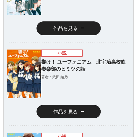
作品を見る
小説
響け！ ユーフォニアム 北宇治高校吹
奏楽部のヒミツの話
著者：武田 綾乃
作品を見る
小説