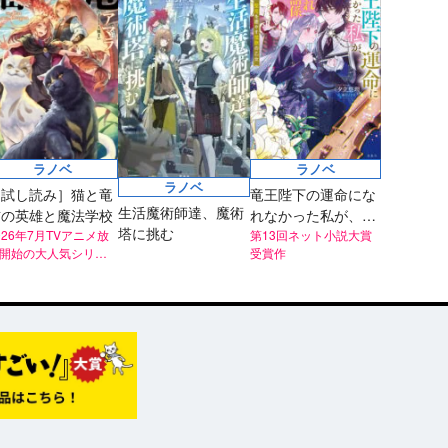
ラノベ
ラノベ
ラノベ
［試し読み］猫と竜
竜王陛下の運命にな
生活魔術師達、魔術
猫の英雄と魔法学校
れなかった私が、魔
塔に挑む
026年7月TVアニメ放
国で愛されお世話係
第13回ネット小説大賞
開始の大人気シリー
受賞作
に!? 聖花を癒やす弦
！
歌の乙女