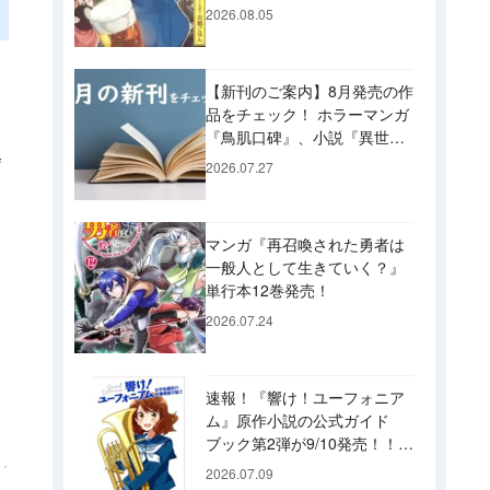
ビュー！ 今後「のぶ」に登
2026.08.05
場するメニューは……!?
【新刊のご案内】8月発売の作
品をチェック！ ホラーマンガ
『鳥肌口碑』、小説『異世界
会
居酒屋「げん」』、文庫『カ
2026.07.27
エル男 完結編』などずらり！
マンガ『再召喚された勇者は
一般人として生きていく？』
単行本12巻発売！
2026.07.24
速報！『響け！ユーフォニア
ム』原作小説の公式ガイド
ブック第2弾が9/10発売！！
久美子たちが引退した後の書
2026.07.09
き下ろし小説など充実の内容