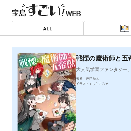
ALL
戦慄の魔術師と五帝
大人気学園ファンタジー、
著者：戸津 秋太
イラスト：しらこみそ