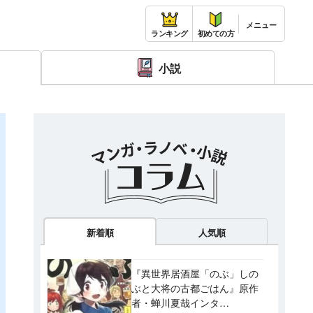
ランキング
初めての方
小説
新着順
人気順
『異世界居酒屋「のぶ」しの
ぶと大将の古都ごはん』原作
者・蝉川夏哉インタ