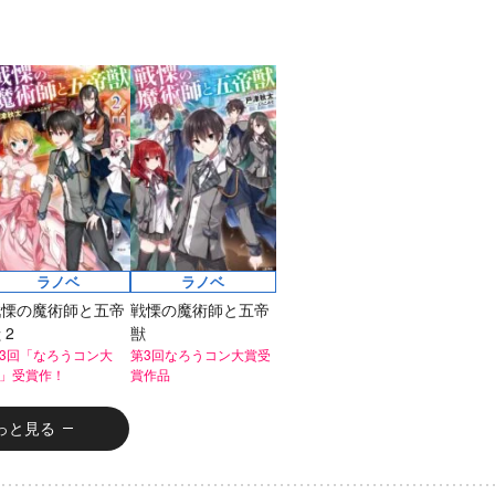
評発
なりたいですか」
第8回ネット小説大
賞受賞作。
俺「勇者の肋骨
で」 新装版
ラノベ
ラノベ
戦慄の魔術師と五帝
戦慄の魔術師と五帝
 2
獣
3回「なろうコン大
第3回なろうコン大賞受
」受賞作！
賞作品
っと見る