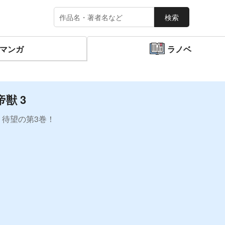
検索
マンガ
ラノベ
獣 3
待望の第3巻！