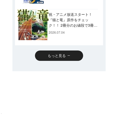
です♪
祝・アニメ放送スタート！
『猫と竜』原作をチェッ
ク！！ 2冊分のお値段で3冊読
めるスペシャルプライスパッ
2026.07.04
クのコミックスも発売！
もっと見る