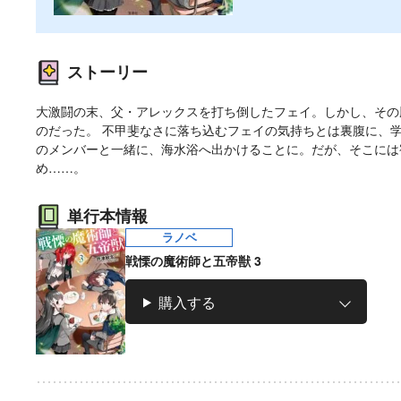
ストーリー
大激闘の末、父・アレックスを打ち倒したフェイ。しかし、その
のだった。 不甲斐なさに落ち込むフェイの気持ちとは裏腹に、
のメンバーと一緒に、海水浴へ出かけることに。だが、そこには
め……。
単行本情報
ラノベ
戦慄の魔術師と五帝獣 3
購入する
マンガ
マンガ
小説
ラノベ
愛蔵版 花ぶらん
【試し読み】異世
ヒミコの暗号
魔法少女育成計画
こゆれて
界でも鍵屋さん
（上）