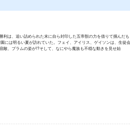
勝利は、追い詰められた末に自ら封印した五帝獣の力を借りて掴んだも
学園には明るい夏が訪れていた。フェイ、アイリス、ゲイソンは、生徒
宿敵、ブラムの姿が!?そして、なにやら魔族も不穏な動きを見せ始
ラノベ
［試し読み］女神
「異世界転生何に