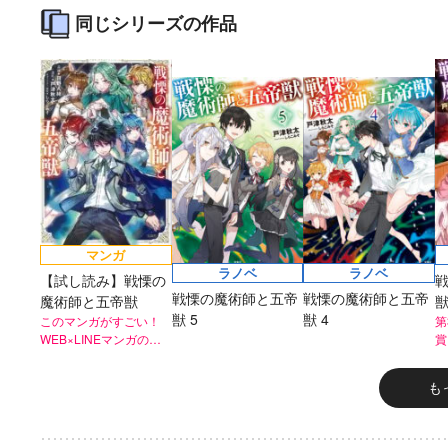
2026年秋、TVアニ
同じシリーズの作品
太刀掛秀子の名作が
異世界お仕事ファン
上下巻ともに好
メ『魔法少女育成計
紙で復刊！
タジー、最終第10巻
売中！
画restart』放送決
好評発売中！
定！
マンガ
ラノベ
ラノベ
【試し読み】戦慄の
戦慄の魔術師と五帝
戦慄の魔術師と五帝
魔術師と五帝獣
獣
獣 5
獣 4
このマンガがすごい！
第
WEB×LINEマンガの人
賞
気作！
も