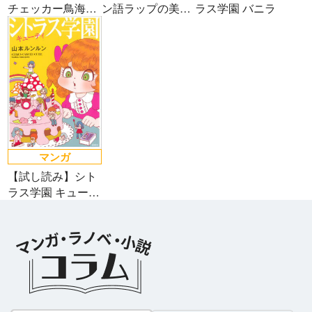
チェッカー鳥海さ
ン語ラップの美ー
ラス学園 バニラ
ん、レジまでお願
子ちゃん
いします
ラノベ
マンガ
マンガ
魔法少女育成計
愛蔵版 花ぶらん
【試し読み】異
ヒ
マンガ
画
こゆれて
世界でも鍵屋さ
（
【試し読み】シト
2026年秋、TVアニメ
太刀掛秀子の名作が
ん
異世界お仕事ファン
上下
ラス学園 キュー
『魔法少女育成計画
紙で復刊！
タジー、最終第10巻
売中
ティ
restart』放送決定！
好評発売中！