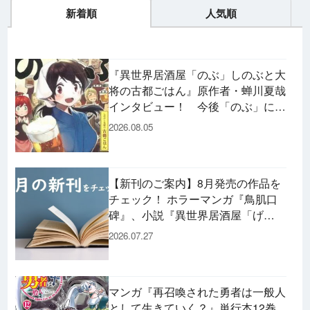
新着順
人気順
『異世界居酒屋「のぶ」しのぶと大
将の古都ごはん』原作者・蝉川夏哉
インタビュー！ 今後「のぶ」に登
場するメニューは……!?
2026.08.05
【新刊のご案内】8月発売の作品を
チェック！ ホラーマンガ『鳥肌口
碑』、小説『異世界居酒屋「げ
ん」』、文庫『カエル男 完結編』
2026.07.27
などずらり！
マンガ『再召喚された勇者は一般人
として生きていく？』単行本12巻