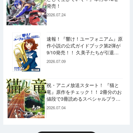
発売！
2026.07.24
速報！『響け！ユーフォニアム』原
作小説の公式ガイドブック第2弾が
9/10発売！！ 久美子たちが引退し
た後の書き下ろし小説など充実の内
2026.07.09
容です♪
祝・アニメ放送スタート！ 『猫と
竜』原作をチェック！！ 2冊分のお
値段で3冊読めるスペシャルプライ
スパックのコミックスも発売！
2026.07.04