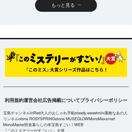
もっと見る
利用規約
運営会社
広告掲載について
プライバシーポリシー
宝島チャンネル
InRed
大人のおしゃれ手帖
steady.
sweet
mini
素敵なあの人
リンネル
otona ROSY
SPRiNG
otona MUSE
GLOW
MonoMax
smart
MonoMaster
田舎暮らしの本
宝島すごい！WEB
『このミステリーがすごい！』大賞