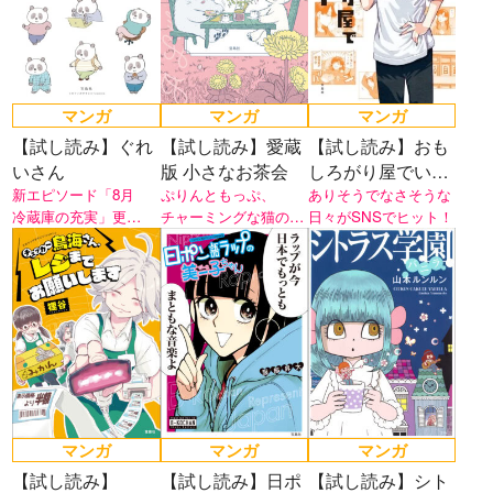
マンガ
マンガ
マンガ
【試し読み】ぐれ
【試し読み】愛蔵
【試し読み】おも
いさん
版 小さなお茶会
しろがり屋でいき
新エピソード「8月
ぷりんともっぷ、
ましょう
ありそうでなさそうな
冷蔵庫の充実」更
チャーミングな猫の夫
日々がSNSでヒット！
新！ 「リンネル.jp」
婦を描きます。
連載マンガが待望の書
籍化！
マンガ
マンガ
マンガ
【試し読み】
【試し読み】日ポ
【試し読み】シト