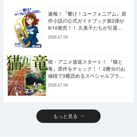
速報！『響け！ユーフォニアム』原
作小説の公式ガイドブック第2弾が
9/10発売！！ 久美子たちが引退し
た後の書き下ろし小説など充実の内
2026.07.09
容です♪
祝・アニメ放送スタート！ 『猫と
竜』原作をチェック！！ 2冊分のお
値段で3冊読めるスペシャルプライ
スパックのコミックスも発売！
2026.07.04
もっと見る