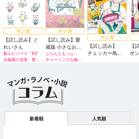
マンガ
マンガ
マンガ
【試し読み】ぐ
【試し読み】愛
【試し読み】
【
れいさん
蔵版 小さなお茶
チェッカー鳥海
ポ
新エピソード「8月
会
ぷりんともっぷ、
冷蔵庫の充実」更
チャーミングな猫の
さん、レジまで
美
新！ 「リンネ
夫婦を描きます。
お願いします
ル.jp」連載マンガが
待望の書籍化！
新着順
人気順