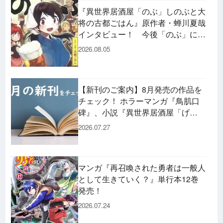
『異世界居酒屋「のぶ」しのぶと大
将の古都ごはん』原作者・蝉川夏哉
インタビュー！ 今後「のぶ」に登
場するメニューは……!?
2026.08.05
【新刊のご案内】8月発売の作品を
チェック！ ホラーマンガ『鳥肌口
碑』、小説『異世界居酒屋「げ
ん」』、文庫『カエル男 完結編』
2026.07.27
などずらり！
マンガ『再召喚された勇者は一般人
として生きていく？』単行本12巻
発売！
2026.07.24