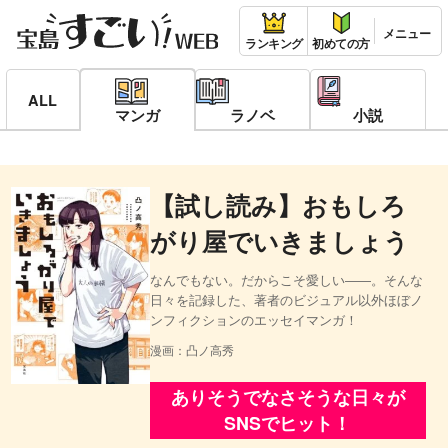
ランキング
初めての方
ALL
マンガ
ラノベ
小説
【試し読み】おもしろ
がり屋でいきましょう
なんでもない。だからこそ愛しい――。そんな
日々を記録した、著者のビジュアル以外ほぼノ
ンフィクションのエッセイマンガ！
漫画：凸ノ高秀
ありそうでなさそうな日々が
SNSでヒット！