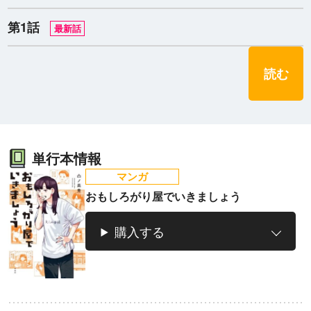
第1話
最新話
読む
ラノベ
マンガ
マンガ
魔法少女育成計
愛蔵版 花ぶらん
【試し読み】異
ヒ
単行本情報
画
こゆれて
世界でも鍵屋さ
（
マンガ
2026年秋、TVアニメ
太刀掛秀子の名作が
ん
異世界お仕事ファン
上下
おもしろがり屋でいきましょう
『魔法少女育成計画
紙で復刊！
タジー、最終第10巻
売中
restart』放送決定！
好評発売中！
購入する