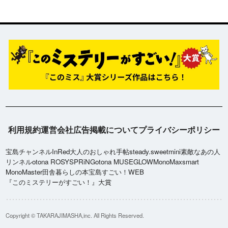
利用規約
運営会社
広告掲載について
プライバシーポリシー
宝島チャンネル
InRed
大人のおしゃれ手帖
steady.
sweet
mini
素敵なあの人
リンネル
otona ROSY
SPRiNG
otona MUSE
GLOW
MonoMax
smart
MonoMaster
田舎暮らしの本
宝島すごい！WEB
『このミステリーがすごい！』大賞
Copyright © TAKARAJIMASHA,inc. All Rights Reserved.