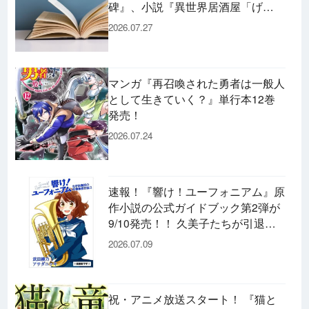
碑』、小説『異世界居酒屋「げ
ん」』、文庫『カエル男 完結編』
2026.07.27
などずらり！
マンガ『再召喚された勇者は一般人
として生きていく？』単行本12巻
発売！
2026.07.24
速報！『響け！ユーフォニアム』原
作小説の公式ガイドブック第2弾が
9/10発売！！ 久美子たちが引退し
た後の書き下ろし小説など充実の内
2026.07.09
容です♪
祝・アニメ放送スタート！ 『猫と