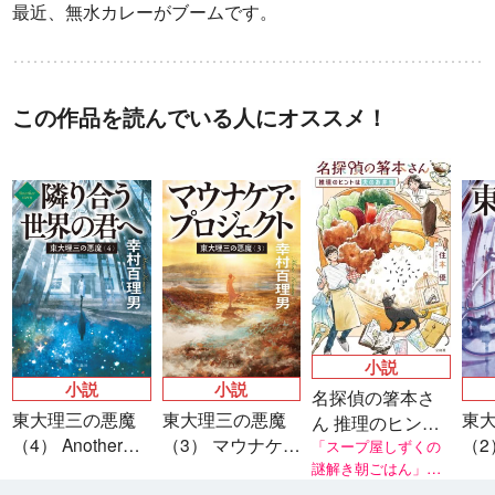
最近、無水カレーがブームです。
この作品を読んでいる人にオススメ！
小説
小説
小説
名探偵の箸本さ
東大理三の悪魔
東大理三の悪魔
東
ん 推理のヒント
（4） Another
（3） マウナケ
（2
は夫のお弁当
「スープ屋しずくの
story 隣り合う世
ア・プロジェク
謎解き朝ごはん」シ
天
リーズ著者・友井 羊