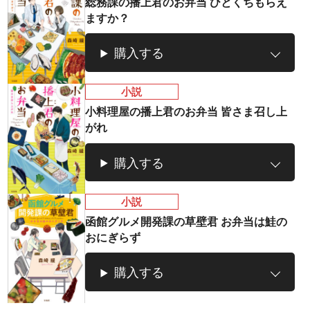
総務課の播上君のお弁当 ひとくちもらえ
ますか？
購入する
小説
小料理屋の播上君のお弁当 皆さま召し上
がれ
ラノベ
マンガ
マンガ
魔法少女育成計
愛蔵版 花ぶらん
【試し読み】異
ヒ
購入する
画
こゆれて
世界でも鍵屋さ
（
2026年秋、TVアニメ
太刀掛秀子の名作が
ん
異世界お仕事ファン
上下
『魔法少女育成計画
紙で復刊！
タジー、最終第10巻
売中
小説
restart』放送決定！
好評発売中！
函館グルメ開発課の草壁君 お弁当は鮭の
おにぎらず
購入する