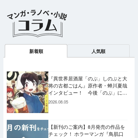
界の君へ
ト
氏推薦！
新着順
人気順
『異世界居酒屋「のぶ」しのぶと大
将の古都ごはん』原作者・蝉川夏哉
インタビュー！ 今後「のぶ」に登
場するメニューは……!?
2026.08.05
【新刊のご案内】8月発売の作品を
チェック！ ホラーマンガ『鳥肌口