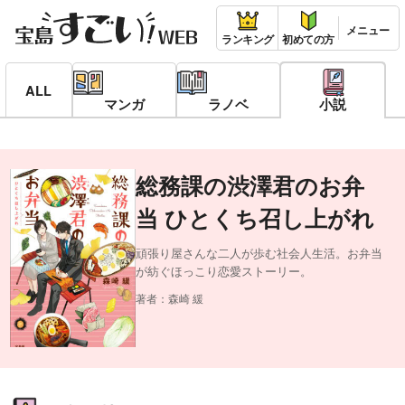
ランキング
初めての方
ALL
マンガ
ラノベ
小説
総務課の渋澤君のお弁
当 ひとくち召し上がれ
頑張り屋さんな二人が歩む社会人生活。お弁当
が紡ぐほっこり恋愛ストーリー。
著者：森崎 緩