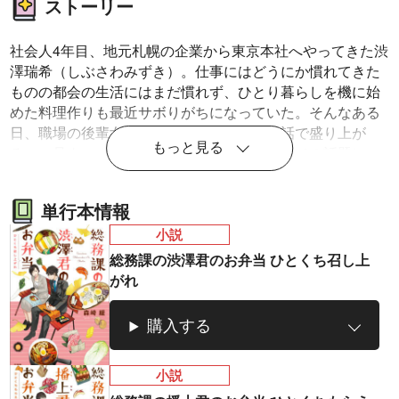
ストーリー
社会人4年目、地元札幌の企業から東京本社へやってきた渋
澤瑞希（しぶさわみずき）。仕事にはどうにか慣れてきた
ものの都会の生活にはまだ慣れず、ひとり暮らしを機に始
めた料理作りも最近サボりがちになっていた。そんなある
日、職場の後輩女子・芹生一海と北海道の話で盛り上が
もっと見る
る。一見クールに見える彼女だったが、グルメの話題に子
どものように目を輝かせて、「どんな料理なのか見てみた
いです」と言う。「今度、お弁当にして持っていくよ」。
単行本情報
そう約束して、二人は会社近くの公園で休憩時間をともに
する“メシ友”になり……。
小説
総務課の渋澤君のお弁当 ひとくち召し上
がれ
購入する
小説