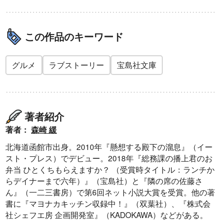
この作品のキーワード
グルメ
ラブストーリー
宝島社文庫
著者紹介
著者：
森崎 緩
北海道函館市出身。2010年『懸想する殿下の溜息』（イー
スト・プレス）でデビュー。2018年『総務課の播上君のお
弁当 ひとくちもらえますか？ （受賞時タイトル：ランチか
らデイナーまで六年）』（宝島社）と『隣の席の佐藤さ
ん』（一二三書房）で第6回ネット小説大賞を受賞。他の著
書に『マヨナカキッチン収録中！』（双葉社）、『株式会
社シェフエ房 企画開発室』（KADOKAWA）などがある。