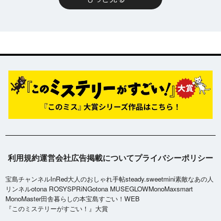
利用規約
運営会社
広告掲載について
プライバシーポリシー
宝島チャンネル
InRed
大人のおしゃれ手帖
steady.
sweet
mini
素敵なあの人
リンネル
otona ROSY
SPRiNG
otona MUSE
GLOW
MonoMax
smart
MonoMaster
田舎暮らしの本
宝島すごい！WEB
『このミステリーがすごい！』大賞