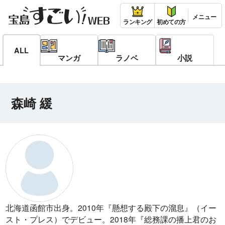
ランキング
初めての方
ALL
マンガ
ラノベ
小説
森崎 緩
北海道函館市出身。2010年『懸想する殿下の溜息』（イー
スト・プレス）でデビュー。2018年『総務課の播上君のお