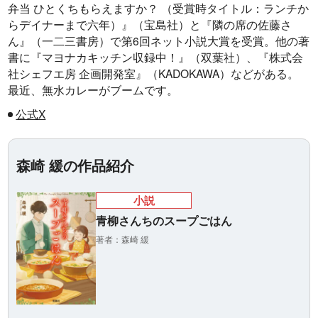
弁当 ひとくちもらえますか？ （受賞時タイトル：ランチか
らデイナーまで六年）』（宝島社）と『隣の席の佐藤さ
ん』（一二三書房）で第6回ネット小説大賞を受賞。他の著
書に『マヨナカキッチン収録中！』（双葉社）、『株式会
社シェフエ房 企画開発室』（KADOKAWA）などがある。
最近、無水カレーがブームです。
公式X
森崎 緩の作品紹介
小説
青柳さんちのスープごはん
著者：森崎 緩