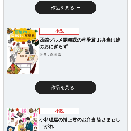
作品を見る
小説
函館グルメ開発課の草壁君 お弁当は鮭
のおにぎらず
著者：森崎 緩
ラノベ
マンガ
マンガ
魔法少女育成計
愛蔵版 花ぶらん
【試し読み】異
ヒ
画
こゆれて
世界でも鍵屋さ
（
2026年秋、TVアニメ
太刀掛秀子の名作が
ん
異世界お仕事ファン
上下
『魔法少女育成計画
紙で復刊！
タジー、最終第10巻
売中
作品を見る
restart』放送決定！
好評発売中！
小説
小料理屋の播上君のお弁当 皆さま召し
上がれ