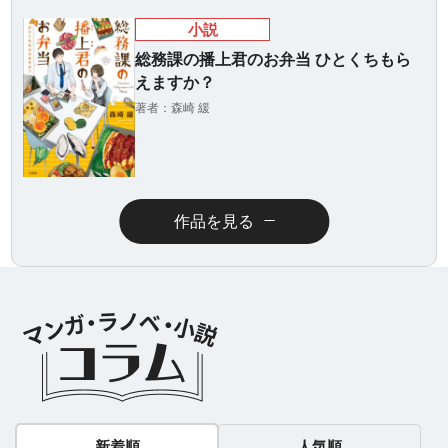
小説
総務課の播上君のお弁当 ひとくちもら
えますか？
著者：森崎 緩
作品を見る
新着順
人気順