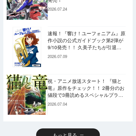
2026.07.24
速報！『響け！ユーフォニアム』原
作小説の公式ガイドブック第2弾が
9/10発売！！ 久美子たちが引退し
た後の書き下ろし小説など充実の内
2026.07.09
容です♪
祝・アニメ放送スタート！ 『猫と
竜』原作をチェック！！ 2冊分のお
値段で3冊読めるスペシャルプライ
スパックのコミックスも発売！
2026.07.04
もっと見る