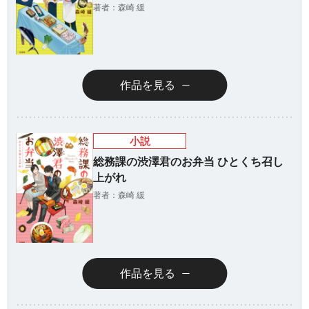
著者：森崎 緩
作品を見る
小説
総務課の渋澤君のお弁当 ひとくち召し
上がれ
著者：森崎 緩
作品を見る