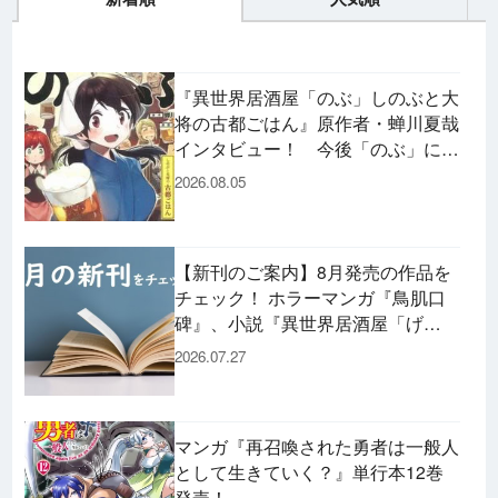
『異世界居酒屋「のぶ」しのぶと大
将の古都ごはん』原作者・蝉川夏哉
インタビュー！ 今後「のぶ」に登
場するメニューは……!?
2026.08.05
【新刊のご案内】8月発売の作品を
チェック！ ホラーマンガ『鳥肌口
碑』、小説『異世界居酒屋「げ
ん」』、文庫『カエル男 完結編』
2026.07.27
などずらり！
マンガ『再召喚された勇者は一般人
として生きていく？』単行本12巻
発売！