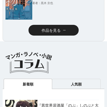
著者：黒木 京也
作品を見る
ラノベ
マンガ
マンガ
魔法少女育成計
愛蔵版 花ぶらん
【試し読み】異
ヒ
画
こゆれて
世界でも鍵屋さ
（
2026年秋、TVアニメ
太刀掛秀子の名作が
ん
異世界お仕事ファン
上下
『魔法少女育成計画
紙で復刊！
タジー、最終第10巻
売中
restart』放送決定！
好評発売中！
新着順
人気順
『異世界居酒屋「のぶ」しのぶと大