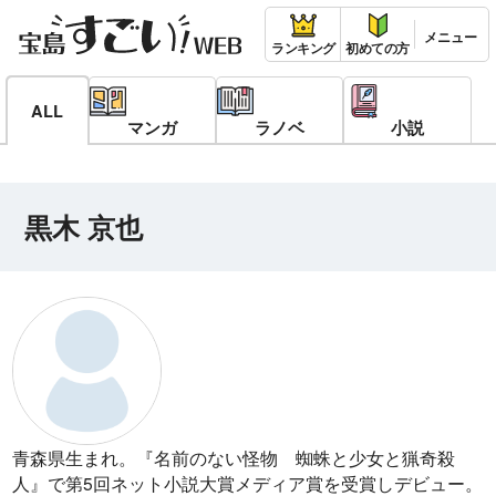
ランキング
初めての方
ALL
マンガ
ラノベ
小説
黒木 京也
青森県生まれ。『名前のない怪物 蜘蛛と少女と猟奇殺
人』で第5回ネット小説大賞メディア賞を受賞しデビュー。