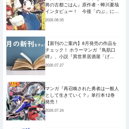
将の古都ごはん』原作者・蝉川夏哉
インタビュー！ 今後「のぶ」に登
場するメニューは……!?
2026.08.05
【新刊のご案内】8月発売の作品を
チェック！ ホラーマンガ『鳥肌口
碑』、小説『異世界居酒屋「げ
ん」』、文庫『カエル男 完結編』
2026.07.27
などずらり！
マンガ『再召喚された勇者は一般人
として生きていく？』単行本12巻
発売！
2026.07.24