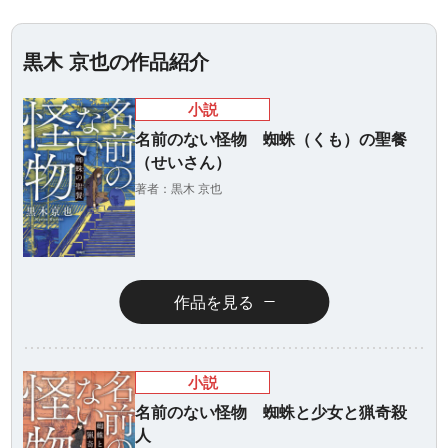
黒木 京也の作品紹介
小説
名前のない怪物 蜘蛛（くも）の聖餐
（せいさん）
著者：黒木 京也
作品を見る
小説
名前のない怪物 蜘蛛と少女と猟奇殺
人