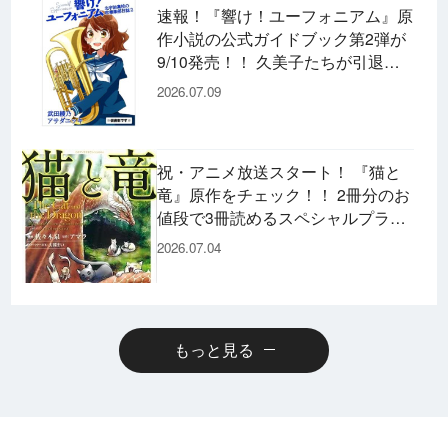
速報！『響け！ユーフォニアム』原
作小説の公式ガイドブック第2弾が
9/10発売！！ 久美子たちが引退し
た後の書き下ろし小説など充実の内
2026.07.09
容です♪
祝・アニメ放送スタート！ 『猫と
竜』原作をチェック！！ 2冊分のお
値段で3冊読めるスペシャルプライ
スパックのコミックスも発売！
2026.07.04
もっと見る