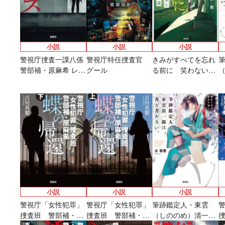
小説
小説
小説
警視庁捜査一課八係
警視庁特任捜査官
きみがすべてを忘れ
警部補・原麻希 レッ
グール
る前に 笑わない少
ド・イカロス
女と見えない友達
小説
小説
小説
ラノベ
マンガ
マンガ
小説
警視庁「女性犯罪」
警視庁「女性犯罪」
筆跡鑑定人・東雲
魔法少女育成計画
愛蔵版 花ぶらん
【試し読み】異世
ヒミコの暗号
捜査班 警部補・原
捜査班 警部補・原
（しののめ）清一郎
2026年秋、TVアニ
こゆれて
界でも鍵屋さん
（上）