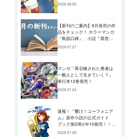
ビュー！ 今後「のぶ」に登
2026.08.05
場するメニューは……!?
【新刊のご案内】8月発売の作
品をチェック！ ホラーマンガ
『鳥肌口碑』、小説『異世界
居酒屋「げん」』、文庫『カ
2026.07.27
エル男 完結編』などずらり！
マンガ『再召喚された勇者は
一般人として生きていく？』
単行本12巻発売！
2026.07.24
速報！『響け！ユーフォニア
ム』原作小説の公式ガイド
ブック第2弾が9/10発売！！
久美子たちが引退した後の書
2026.07.09
き下ろし小説など充実の内容