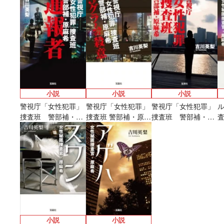
麻希 蝶の帰還 下
麻希 蝶の帰還 上
は、書を書かな
メ『魔法少女育成計
太刀掛秀子の名作が
異世界お仕事ファン
上下巻ともに好
い。 鎌倉の花は、
画restart』放送決
紙で復刊！
タジー、最終第10巻
売中！
秘密を抱く
定！
好評発売中！
小説
小説
小説
警視庁「女性犯罪」
警視庁「女性犯罪」
警視庁「女性犯罪」
捜査班 警部補・原
捜査班 警部補・原麻
捜査班 警部補・原
麻希 通報者
希 5グラムの殺意
麻希
小説
小説