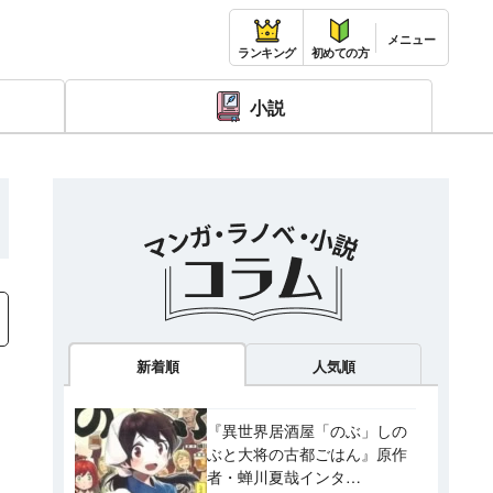
ランキング
初めての方
小説
新着順
人気順
『異世界居酒屋「のぶ」しの
ぶと大将の古都ごはん』原作
者・蝉川夏哉インタ