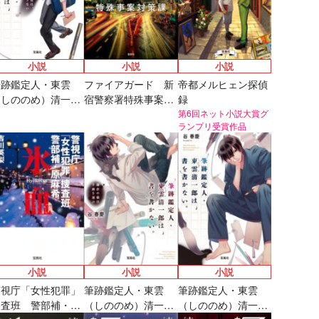
小説
小説
小説
筆跡鑑定人・東雲
ファイアガード 新
帝都メルヒェン探偵
（しののめ）清一郎
宿警察署特殊事案対
録
は、書を書かな
策課
第6回ネット小説大賞グ
ランプリ受賞作品
い。 鎌倉の夜は、
罪を隠さない
小説
小説
小説
ラノベ
警視庁「女性犯罪」
筆跡鑑定人・東雲
筆跡鑑定人・東雲
［試し読み］女神
捜査班 警部補・原
（しののめ）清一郎
（しののめ）清一郎
「異世界転生何に