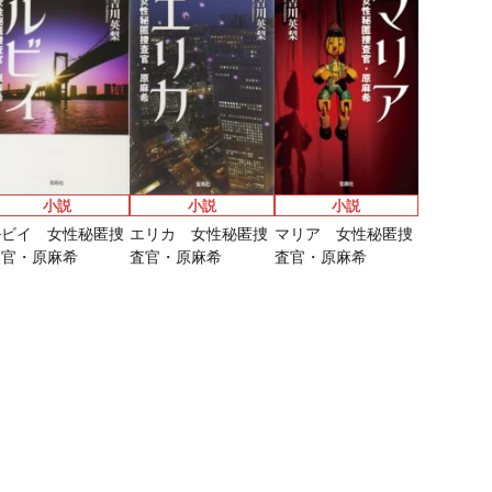
麻希 氷血
は、書を書かな
は、書を書かない。
評発
なりたいですか」
第8回ネット小説大
い。 鎌倉の猫は手
賞受賞作。
俺「勇者の肋骨
紙を運ぶ
で」 新装版
小説
小説
小説
ルビイ 女性秘匿捜
エリカ 女性秘匿捜
マリア 女性秘匿捜
査官・原麻希
査官・原麻希
査官・原麻希