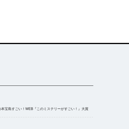
の本
宝島すごい！WEB
『このミステリーがすごい！』大賞