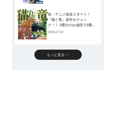
です♪
祝・アニメ放送スタート！
『猫と竜』原作をチェッ
ク！！ 2冊分のお値段で3冊読
めるスペシャルプライスパッ
2026.07.04
クのコミックスも発売！
もっと見る