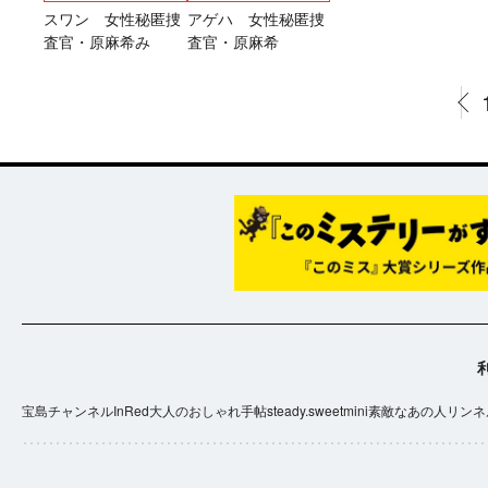
スワン 女性秘匿捜
アゲハ 女性秘匿捜
査官・原麻希み
査官・原麻希
宝島チャンネル
InRed
大人のおしゃれ手帖
steady.
sweet
mini
素敵なあの人
リンネ