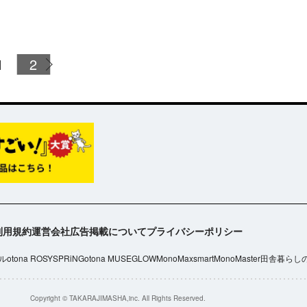
1
2
利用規約
運営会社
広告掲載について
プライバシーポリシー
ル
otona ROSY
SPRiNG
otona MUSE
GLOW
MonoMax
smart
MonoMaster
田舎暮らし
Copyright © TAKARAJIMASHA,inc. All Rights Reserved.