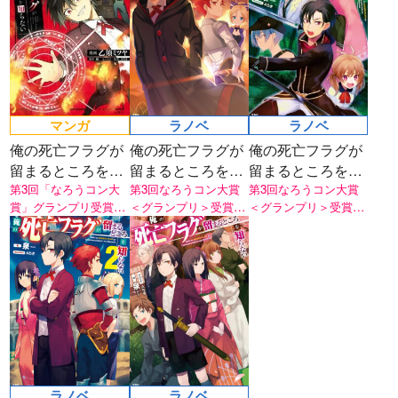
マンガ
ラノベ
ラノベ
俺の死亡フラグが
俺の死亡フラグが
俺の死亡フラグが
留まるところを知
留まるところを知
留まるところを知
らない
第3回「なろうコン大
らない 4
第3回なろうコン大賞
らない 3
第3回なろうコン大賞
賞」グランプリ受賞作
＜グランプリ＞受賞
＜グランプリ＞受賞
が待望のコミカライズ!
作、第4弾！
作、第3弾！
! !
ラノベ
ラノベ