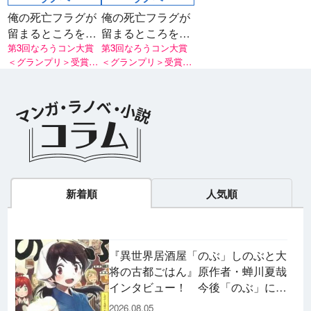
俺の死亡フラグが
俺の死亡フラグが
留まるところを知
留まるところを知
らない 2
第3回なろうコン大賞
らない
第3回なろうコン大賞
＜グランプリ＞受賞
＜グランプリ＞受賞作
作、第2弾！
品
ラノベ
マンガ
マンガ
魔法少女育成計
愛蔵版 花ぶらん
【試し読み】異
ヒ
画
こゆれて
世界でも鍵屋さ
（
2026年秋、TVアニメ
太刀掛秀子の名作が
ん
異世界お仕事ファン
上下
新着順
人気順
『魔法少女育成計画
紙で復刊！
タジー、最終第10巻
売中
restart』放送決定！
好評発売中！
『異世界居酒屋「のぶ」しのぶと大
将の古都ごはん』原作者・蝉川夏哉
インタビュー！ 今後「のぶ」に登
場するメニューは……!?
2026.08.05