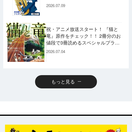
た後の書き下ろし小説など充実の内
2026.07.09
容です♪
祝・アニメ放送スタート！ 『猫と
竜』原作をチェック！！ 2冊分のお
値段で3冊読めるスペシャルプライ
スパックのコミックスも発売！
2026.07.04
もっと見る