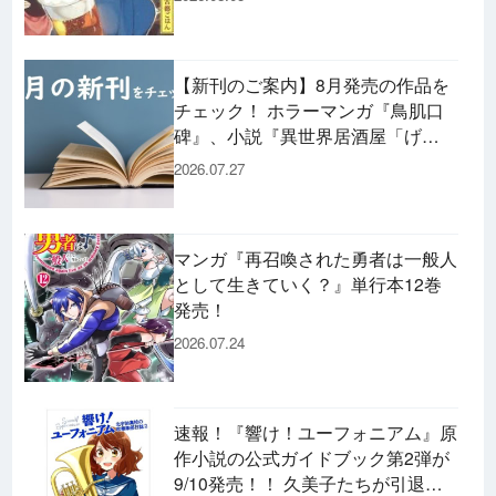
【新刊のご案内】8月発売の作品を
チェック！ ホラーマンガ『鳥肌口
碑』、小説『異世界居酒屋「げ
ん」』、文庫『カエル男 完結編』
2026.07.27
などずらり！
マンガ『再召喚された勇者は一般人
として生きていく？』単行本12巻
発売！
2026.07.24
速報！『響け！ユーフォニアム』原
作小説の公式ガイドブック第2弾が
9/10発売！！ 久美子たちが引退し