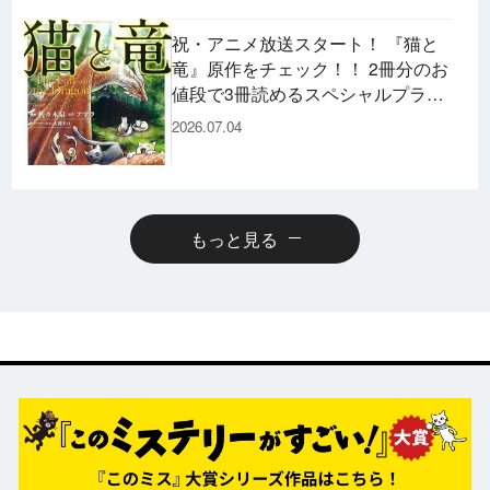
祝・アニメ放送スタート！ 『猫と
竜』原作をチェック！！ 2冊分のお
値段で3冊読めるスペシャルプライ
スパックのコミックスも発売！
2026.07.04
もっと見る