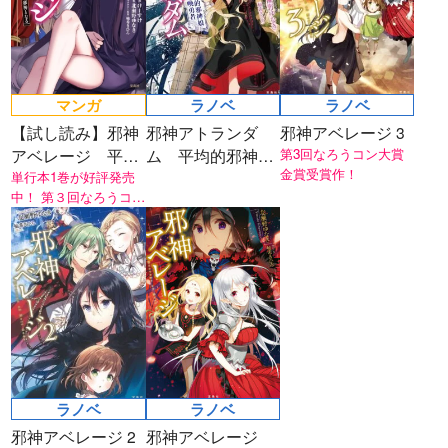
マンガ
ラノベ
ラノベ
【試し読み】邪神
邪神アトランダ
邪神アベレージ 3
アベレージ 平均
ム 平均的邪神娘
第3回なろうコン大賞
金賞受賞作！
を望んだ美少女、
単行本1巻が好評発売
と召喚勇者
中！ 第３回なろうコン
異世界で平均的な
大賞 金賞受賞作、待望
邪神となる
のコミカライズスター
ト！
ラノベ
ラノベ
邪神アベレージ 2
邪神アベレージ