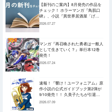
【新刊のご案内】8月発売の作品を
チェック！ ホラーマンガ『鳥肌口
碑』、小説『異世界居酒屋「げ
ん」』、文庫『カエル男 完結編』
2026.07.27
などずらり！
マンガ『再召喚された勇者は一般人
として生きていく？』単行本12巻
発売！
2026.07.24
速報！『響け！ユーフォニアム』原
作小説の公式ガイドブック第2弾が
9/10発売！！ 久美子たちが引退し
た後の書き下ろし小説など充実の内
2026.07.09
容です♪