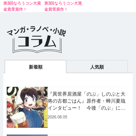
第3回なろうコン大賞
第3回なろうコン大賞
金賞受賞作！
金賞受賞作！
ラノベ
マンガ
マンガ
魔法少女育成計
愛蔵版 花ぶらん
【試し読み】異
ヒ
新着順
人気順
画
こゆれて
世界でも鍵屋さ
（
2026年秋、TVアニメ
太刀掛秀子の名作が
ん
異世界お仕事ファン
上下
『魔法少女育成計画
紙で復刊！
タジー、最終第10巻
売中
restart』放送決定！
好評発売中！
『異世界居酒屋「のぶ」しのぶと大
将の古都ごはん』原作者・蝉川夏哉
インタビュー！ 今後「のぶ」に登
場するメニューは……!?
2026.08.05