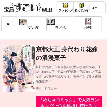
ランキング
初めての方
ALL
マンガ
ラノベ
小説
京都大正 身代わり花嫁
の浪漫菓子
特技のお菓子作りが拓いた幸福な契約結婚。京
都、時は大正。気鋭の実業家・平塚嵩也と不幸
な育ちの雪子が織りなす、菓子が繋げる大正浪
漫婚姻譚！
著者：卯月 みか
「めちゃコミック」で人気ラン
キング上位を維持し続けるコ