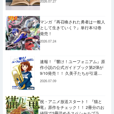
2026.07.27
などずらり！
マンガ『再召喚された勇者は一般人
として生きていく？』単行本12巻
発売！
2026.07.24
速報！『響け！ユーフォニアム』原
作小説の公式ガイドブック第2弾が
9/10発売！！ 久美子たちが引退し
た後の書き下ろし小説など充実の内
2026.07.09
容です♪
祝・アニメ放送スタート！ 『猫と
竜』原作をチェック！！ 2冊分のお
値段で3冊読めるスペシャルプライ