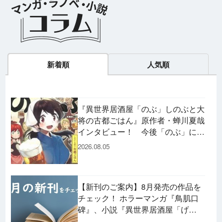
新着順
人気順
『異世界居酒屋「のぶ」しのぶと大
将の古都ごはん』原作者・蝉川夏哉
インタビュー！ 今後「のぶ」に登
場するメニューは……!?
2026.08.05
【新刊のご案内】8月発売の作品を
チェック！ ホラーマンガ『鳥肌口
碑』、小説『異世界居酒屋「げ
ん」』、文庫『カエル男 完結編』