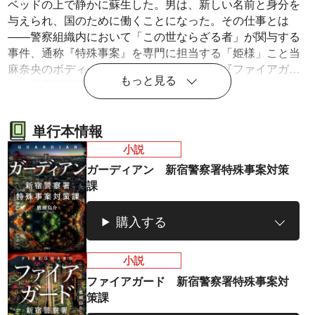
ベッドの上で静かに蘇生した。男は、新しい名前と身分を
与えられ、国のために働くことになった。その仕事とは
――警察組織内において「この世ならざる者」が関与する
事件、通称『特殊事案』を専門に担当する「姫様」こと当
麻奈央のボディーガードだった！ 続編は『ファイアガー
もっと見る
ド 新宿警察署特殊事案対策課』。
単行本情報
ラノベ
マンガ
マンガ
小説
魔法少女育成計
愛蔵版 花ぶらん
【試し読み】異
ヒ
ガーディアン 新宿警察署特殊事案対策
画
こゆれて
世界でも鍵屋さ
（
課
2026年秋、TVアニメ
太刀掛秀子の名作が
ん
異世界お仕事ファン
上下
『魔法少女育成計画
紙で復刊！
タジー、最終第10巻
売中
restart』放送決定！
好評発売中！
購入する
小説
ファイアガード 新宿警察署特殊事案対
策課