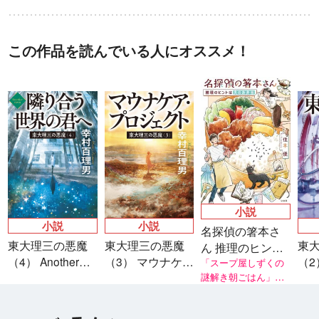
この作品を読んでいる人にオススメ！
小説
小説
小説
名探偵の箸本さ
東大理三の悪魔
東大理三の悪魔
東
ん 推理のヒント
（4） Another
（3） マウナケ
（2
は夫のお弁当
「スープ屋しずくの
story 隣り合う世
ア・プロジェク
謎解き朝ごはん」シ
天
リーズ著者・友井 羊
界の君へ
ト
氏推薦！