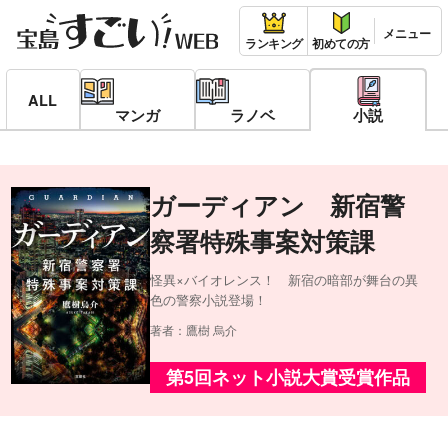
ランキング
初めての方
ALL
マンガ
ラノベ
小説
ガーディアン 新宿警
察署特殊事案対策課
怪異×バイオレンス！ 新宿の暗部が舞台の異
色の警察小説登場！
著者：鷹樹 烏介
第5回ネット小説大賞受賞作品