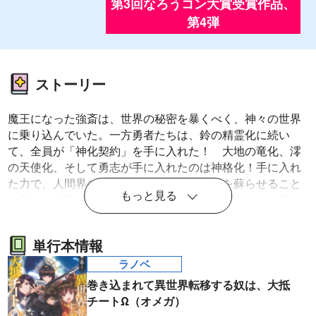
第3回なろうコン大賞受賞作品、
第4弾
ストーリー
魔王になった強斎は、世界の秘密を暴くべく、神々の世界
に乗り込んでいた。一方勇者たちは、鈴の精霊化に続い
て、全員が「神化契約」を手に入れた！ 大地の竜化、澪
の天使化、そして勇志が手に入れたのは神格化！手に入れ
た力で、人間界の戦争を止め、さらに強斎を蘇らせること
もっと見る
を新たに決意する勇者たち。そして、戦う勇者たちの前
に、ついに強斎がその姿を見せる―――！
単行本情報
ラノベ
巻き込まれて異世界転移する奴は、大抵
チートΩ（オメガ）