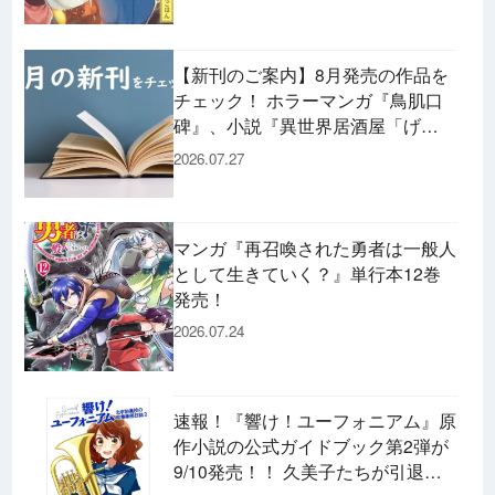
【新刊のご案内】8月発売の作品を
チェック！ ホラーマンガ『鳥肌口
碑』、小説『異世界居酒屋「げ
ん」』、文庫『カエル男 完結編』
2026.07.27
などずらり！
マンガ『再召喚された勇者は一般人
として生きていく？』単行本12巻
発売！
2026.07.24
速報！『響け！ユーフォニアム』原
作小説の公式ガイドブック第2弾が
9/10発売！！ 久美子たちが引退し