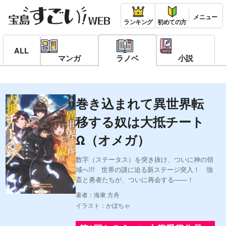
ランキング
初めての方
ALL
マンガ
ラノベ
小説
巻き込まれて異世界転
移する奴は大抵チート
Ω（オメガ）
数字（ステータス）を突き抜け、ついに神の領
域へ!!! 世界の謎に迫る新ステージ突入！ 強
斎と勇者たちが、ついに再会する――！
著者：海東 方舟
イラスト：かぼちゃ