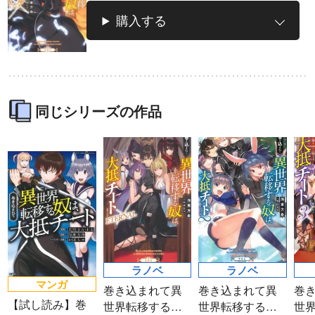
購入する
同じシリーズの作品
ラノベ
マンガ
マンガ
魔法少女育成計
愛蔵版 花ぶらん
【試し読み】異
ヒ
画
こゆれて
世界でも鍵屋さ
（
2026年秋、TVアニメ
太刀掛秀子の名作が
ん
異世界お仕事ファン
上下
『魔法少女育成計画
紙で復刊！
タジー、最終第10巻
売中
restart』放送決定！
好評発売中！
ラノベ
ラノベ
マンガ
巻き込まれて異
巻き込まれて異
巻
【試し読み】巻
世界転移する奴
世界転移する奴
世