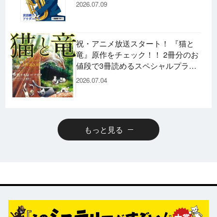
た後の書き下ろし小説など充実の内
2026.07.09
容です♪
祝・アニメ放送スタート！ 『猫と
竜』原作をチェック！！ 2冊分のお
値段で3冊読めるスペシャルプライ
スパックのコミックスも発売！
2026.07.04
もっと見る