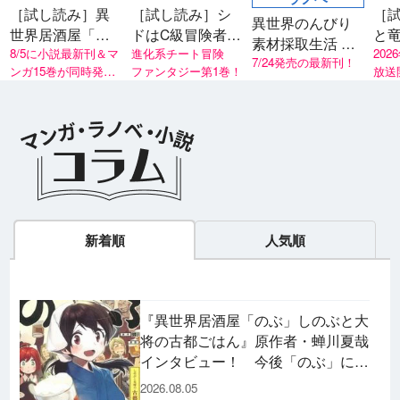
［試し読み］異
［試し読み］シ
［
異世界のんびり
世界居酒屋「げ
ドはC級冒険者
と竜 猫の英
素材採取生活 灼
ん」三杯目
8/5に小説最新刊＆マ
稀少スキルを持
進化系チート冒険
魔
202
熱の火山と亜竜
7/24発売の最新刊！
ンガ15巻が同時発
ファンタジー第1巻！
放送
つ男は、目立た
の卵
売！
リー
ず静かに暮らし
たい
新着順
人気順
『異世界居酒屋「のぶ」しのぶと大
将の古都ごはん』原作者・蝉川夏哉
インタビュー！ 今後「のぶ」に登
場するメニューは……!?
2026.08.05