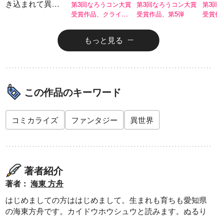
き込まれて異世
は、大抵チート
第3回なろうコン大賞
は、大抵チート
第3回なろうコン大賞
は、
第3
界転移する奴
受賞作品、クライ
受賞作品、第5弾
受賞
ETERNAL
∞（インフィニ
マックスへ！
は、大抵チート
ティ）
もっと見る
この作品のキーワード
コミカライズ
ファンタジー
異世界
著者紹介
著者：
海東 方舟
はじめましての方ははじめまして。生まれも育ちも愛知県
の海東方舟です。カイドウホウシュウと読みます。ぬるり