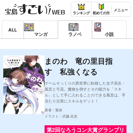
ランキング
初めての方
ALL
マンガ
ラノベ
小説
まのわ 竜の里目指
す 私強くなる
ゲームそっくりの異世界に転移した女子高生・
風音と弓花。魔物を倒すとその能力を「スキ
ル」として手に入れることのできる風音は、手
当たり次第にスキルをゲット！
著者：紫炎
イラスト：武藤 此史
第2回なろうコン大賞グランプリ