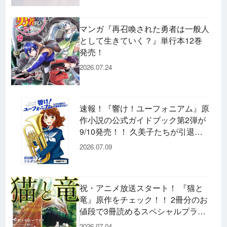
マンガ『再召喚された勇者は一般人
として生きていく？』単行本12巻
発売！
2026.07.24
速報！『響け！ユーフォニアム』原
作小説の公式ガイドブック第2弾が
9/10発売！！ 久美子たちが引退し
た後の書き下ろし小説など充実の内
2026.07.09
容です♪
祝・アニメ放送スタート！ 『猫と
竜』原作をチェック！！ 2冊分のお
値段で3冊読めるスペシャルプライ
スパックのコミックスも発売！
2026.07.04