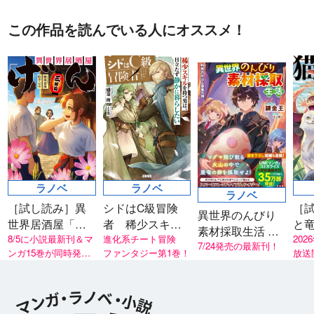
この作品を読んでいる人にオススメ！
ラノベ
ラノベ
ラノベ
［試し読み］異
シドはC級冒険
［
異世界のんびり
世界居酒屋「げ
者 稀少スキル
と竜 猫の英
素材採取生活 灼
ん」三杯目
8/5に小説最新刊＆マ
を持つ男は、目
進化系チート冒険
魔
202
熱の火山と亜竜
7/24発売の最新刊！
ンガ15巻が同時発
ファンタジー第1巻！
放送
立たず静かに暮
の卵
売！
リー
らしたい