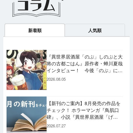
新着順
人気順
『異世界居酒屋「のぶ」しのぶと大
将の古都ごはん』原作者・蝉川夏哉
インタビュー！ 今後「のぶ」に登
場するメニューは……!?
2026.08.05
【新刊のご案内】8月発売の作品を
チェック！ ホラーマンガ『鳥肌口
碑』、小説『異世界居酒屋「げ
ん」』、文庫『カエル男 完結編』
2026.07.27
などずらり！