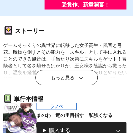
受賞作、新章開幕！
ストーリー
ゲームそっくりの異世界に転移した女子高生・風音と弓
花。魔物を倒すとその能力を「スキル」として手に入れる
ことのできる風音は、手当たり次第にスキルをゲット！冒
険者として名を馳せるばかりか、王女様を陰謀から救った
り、温泉を経営したり、ドラゴンに変身したりとやりたい
もっと見る
放題！そんな彼女たちの前に、新たな“顔なじみ”が現れ
た。風音たちの新たな冒険が始まる！
単行本情報
ラノベ
まのわ 竜の里目指す 私強くなる
購入する