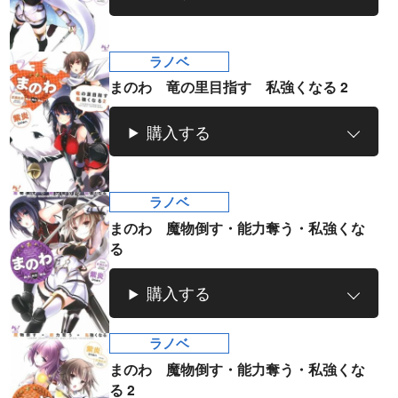
ラノベ
まのわ 竜の里目指す 私強くなる 2
購入する
ラノベ
マンガ
マンガ
魔法少女育成計
愛蔵版 花ぶらん
【試し読み】異
ヒ
ラノベ
画
こゆれて
世界でも鍵屋さ
（
まのわ 魔物倒す・能力奪う・私強くな
2026年秋、TVアニメ
太刀掛秀子の名作が
ん
異世界お仕事ファン
上下
る
『魔法少女育成計画
紙で復刊！
タジー、最終第10巻
売中
restart』放送決定！
好評発売中！
購入する
ラノベ
まのわ 魔物倒す・能力奪う・私強くな
る 2