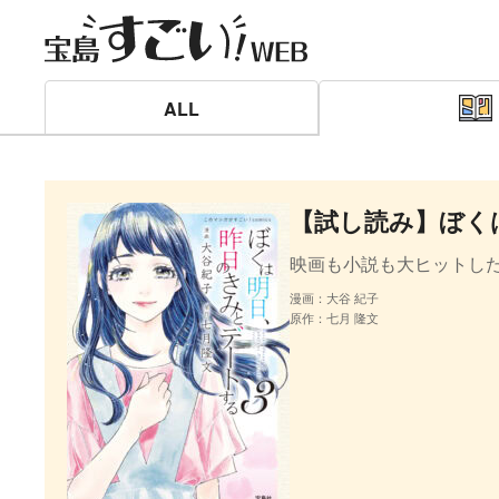
ALL
【試し読み】ぼく
映画も小説も大ヒットし
漫画：大谷 紀子
原作：七月 隆文