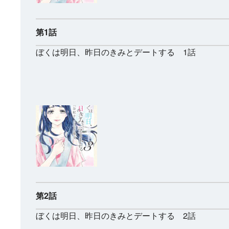
2026年秋、TVアニ
太刀掛秀子の名作が
異世界お仕事ファン
上下巻ともに好
メ『魔法少女育成計
紙で復刊！
タジー、最終第10巻
売中！
画restart』放送決
好評発売中！
第1話
定！
ぼくは明日、昨日のきみとデートする 1話
第2話
ぼくは明日、昨日のきみとデートする 2話