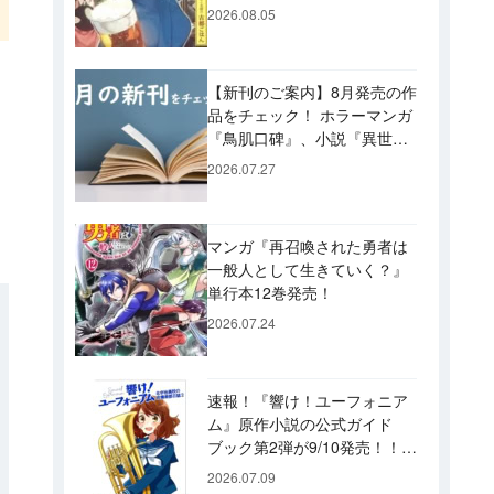
ビュー！ 今後「のぶ」に登
2026.08.05
場するメニューは……!?
【新刊のご案内】8月発売の作
品をチェック！ ホラーマンガ
『鳥肌口碑』、小説『異世界
居酒屋「げん」』、文庫『カ
2026.07.27
エル男 完結編』などずらり！
マンガ『再召喚された勇者は
一般人として生きていく？』
単行本12巻発売！
2026.07.24
速報！『響け！ユーフォニア
ム』原作小説の公式ガイド
ブック第2弾が9/10発売！！
久美子たちが引退した後の書
2026.07.09
き下ろし小説など充実の内容