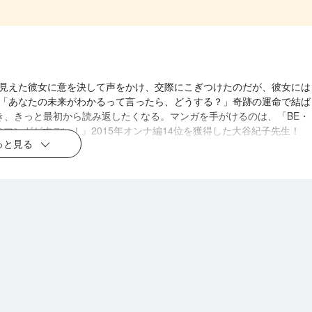
見えた彼女に意を決して声をかけ、交際にこぎつけたのだが、彼女には
「あなたの未来がわかるって言ったら、どうする？」奇跡の運命で結ば
き、きっと最初から読み返したくなる。
マンガを手がけるのは、「BE・
のマンガがすごい！』2015年オンナ編14位を獲得した大谷紀子先生！
っと見る
さい！
ラノベ
女神「異世界転生
何になりたいです