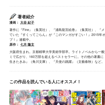
著者紹介
漫画：
大谷 紀子
著作に『Fine』（集英社）、『浦島龍宮絵巻』（集英社）、『メ
ていた『すくってごらん』が『このマンガがすごい！』2015年
プ！』連載中。
原作：
七月 隆文
大阪府生まれ。京都精華大学美術学部卒。ライトノベルから一般
ミで広がり、160万部を超えるベストセラーに。その他の著書に『
生きたきみ』（角川文庫）、『天使の跳躍』（文藝春秋）など。
この作品を読んでいる人にオススメ！