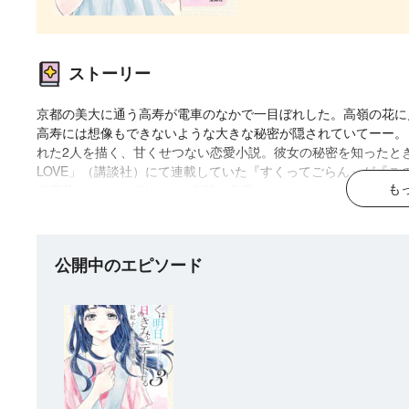
ストーリー
京都の美大に通う高寿が電車のなかで一目ぼれした。高嶺の花に
高寿には想像もできないような大きな秘密が隠されていてーー。
れた2人を描く、甘くせつない恋愛小説。彼女の秘密を知ったと
LOVE」（講談社）にて連載していた『すくってごらん』が『こ
も
超豪華なタッグが紡ぎだす奇跡の恋愛ストーリーをお楽しみくだ
公開中のエピソード
マンガ
マンガ
小説
ラノベ
愛蔵版 花ぶらん
【試し読み】異世
ヒミコの暗号
魔法少女育成計画
こゆれて
界でも鍵屋さん
（上）