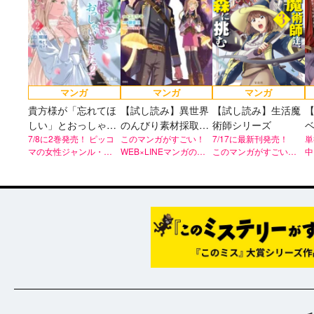
マンガ
マンガ
マンガ
貴方様が「忘れてほ
【試し読み】異世界
【試し読み】生活魔
しい」とおっしゃい
のんびり素材採取生
術師シリーズ
ましたので～婚約破
7/8に2巻発売！ ピッコ
活
このマンガがすごい！
7/17に最新刊発売！
単
マの女性ジャンル・恋
WEB×LINEマンガの人
このマンガがすごい！
中
棄された私が、従者
愛ジャンルで二冠の大
気作！
WEB×LINEマンガの人
大
から溺愛されるなん
人気作、ついに紙版単
気作！
の
て～
行本で登場！
ト