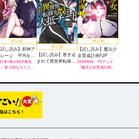
マンガ
マンガ
マンガ
【試し読み】邪神ア
【試し読み】魔法少
【試し読み】巻き込
ベレージ 平均を望
女育成計画F2P
まれて異世界転移す
んだ美少女、異世界
行本1巻が好評発売
2026年秋、TVアニメ
！ 第３回なろうコン
る奴は、大抵チート
『魔法少女育成計画
で平均的な邪神とな
賞 金賞受賞作、待望
restart』放送決定！
る
コミカライズスター
！