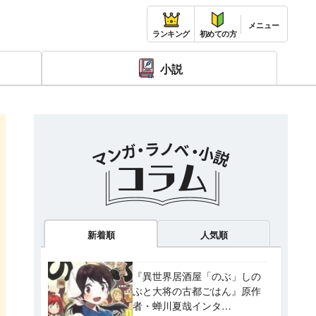
ランキング
初めての方
小説
新着順
人気順
『異世界居酒屋「のぶ」しの
ぶと大将の古都ごはん』原作
者・蝉川夏哉インタ