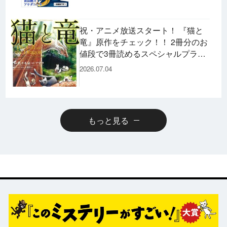
祝・アニメ放送スタート！ 『猫と
竜』原作をチェック！！ 2冊分のお
値段で3冊読めるスペシャルプライ
スパックのコミックスも発売！
2026.07.04
もっと見る