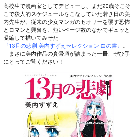
高校生で漫画家としてデビューし、まだ20歳そこそ
こで殺人的スケジュールをこなしていた若き日の美
内先生が、従来の少女マンガのセオリーを覆す恐怖
とロマンと興奮を、短いページ数のなかでギュッと
凝縮して描いてみせた
『
13月の悲劇 美内すずえセレクション 白の書
』
。
まさに美内作品の真骨頂が詰まった一冊、ぜひ手
にとってご覧ください！