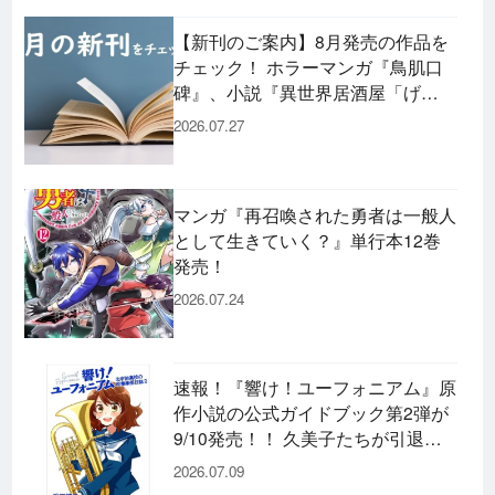
【新刊のご案内】8月発売の作品を
チェック！ ホラーマンガ『鳥肌口
碑』、小説『異世界居酒屋「げ
ん」』、文庫『カエル男 完結編』
2026.07.27
などずらり！
マンガ『再召喚された勇者は一般人
として生きていく？』単行本12巻
発売！
2026.07.24
速報！『響け！ユーフォニアム』原
作小説の公式ガイドブック第2弾が
9/10発売！！ 久美子たちが引退し
た後の書き下ろし小説など充実の内
2026.07.09
容です♪