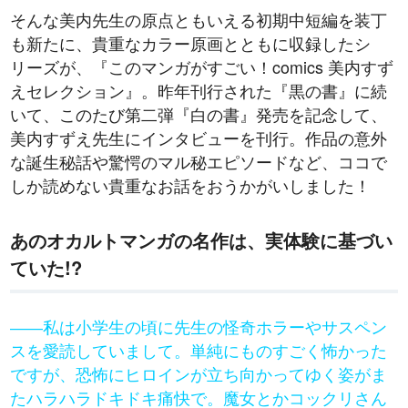
そんな美内先生の原点ともいえる初期中短編を装丁
も新たに、貴重なカラー原画とともに収録したシ
リーズが、『このマンガがすごい！comics 美内すず
えセレクション』。昨年刊行された『黒の書』に続
いて、このたび第二弾『白の書』発売を記念して、
美内すずえ先生にインタビューを刊行。作品の意外
な誕生秘話や驚愕のマル秘エピソードなど、ココで
ラノベ
マンガ
マンガ
しか読めない貴重なお話をおうかがいしました！
魔法少女育成計
愛蔵版 花ぶらん
【試し読み】異
ヒ
画
こゆれて
世界でも鍵屋さ
（
あのオカルトマンガの名作は、実体験に基づい
2026年秋、TVアニメ
太刀掛秀子の名作が
ん
異世界お仕事ファン
上下
『魔法少女育成計画
紙で復刊！
タジー、最終第10巻
売中
ていた!?
restart』放送決定！
好評発売中！
――私は小学生の頃に先生の怪奇ホラーやサスペン
スを愛読していまして。単純にものすごく怖かった
ですが、恐怖にヒロインが立ち向かってゆく姿がま
たハラハラドキドキ痛快で。魔女とかコックリさん