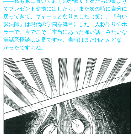
――私も家に置いておくのが怖くて友だちの集まり
でプレゼント交換に出したら、また次の時に自分に
戻ってきて、ギャーッとなりました（笑）。『白い
影法師』は現代の学園を舞台にした一人称語りのホ
ラーで、今でこそ『本当にあった怖い話』みたいな
実話系怪談は定番ですが、当時はまだほとんどな
かったですよね。