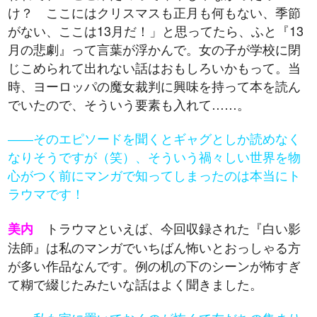
け？ ここにはクリスマスも正月も何もない、季節
がない、ここは13月だ！」と思ってたら、ふと『13
月の悲劇』って言葉が浮かんで。女の子が学校に閉
じこめられて出れない話はおもしろいかもって。当
時、ヨーロッパの魔女裁判に興味を持って本を読ん
でいたので、そういう要素も入れて……。
――そのエピソードを聞くとギャグとしか読めなく
なりそうですが（笑）、そういう禍々しい世界を物
心がつく前にマンガで知ってしまったのは本当にト
ラウマです！
トラウマといえば、今回収録された『白い影
美内
法師』は私のマンガでいちばん怖いとおっしゃる方
が多い作品なんです。例の机の下のシーンが怖すぎ
て糊で綴じたみたいな話はよく聞きました。