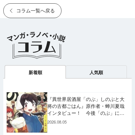
コラム一覧へ戻る
新着順
人気順
『異世界居酒屋「のぶ」しのぶと大
将の古都ごはん』原作者・蝉川夏哉
インタビュー！ 今後「のぶ」に登
場するメニューは……!?
2026.08.05