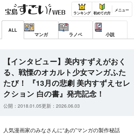
ランキング
初めての方
ALL
マンガ
ラノベ
小説
【インタビュー】美内すずえがおく
る、戦慄のオカルト少女マンガふた
たび！ 『13月の悲劇 美内すずえセレ
クション 白の書』発売記念！
公開：
2018.01.05
更新：
2026.06.03
人気漫画家のみなさんに“あの”マンガの製作秘話