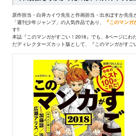
メ『魔法少女育成計
太刀掛秀子の名作が
異世界お仕事ファン
上下巻ともに好
画restart』放送決
紙で復刊！
タジー、最終第10巻
売中！
原作担当・白井カイウ先生と作画担当・出水ぽすか先生
定！
好評発売中！
「週刊少年ジャンプ」の人気作品であり、
『このマンガが
す!!
本誌『このマンガがすごい！2018』でも、8ページに
だディレクターズカット版として、『このマンガがすご