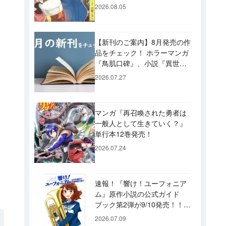
ビュー！ 今後「のぶ」に登
2026.08.05
場するメニューは……!?
【新刊のご案内】8月発売の作
品をチェック！ ホラーマンガ
『鳥肌口碑』、小説『異世界
居酒屋「げん」』、文庫『カ
2026.07.27
エル男 完結編』などずらり！
マンガ『再召喚された勇者は
一般人として生きていく？』
単行本12巻発売！
2026.07.24
速報！『響け！ユーフォニア
ム』原作小説の公式ガイド
ブック第2弾が9/10発売！！
久美子たちが引退した後の書
2026.07.09
き下ろし小説など充実の内容