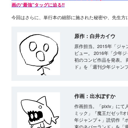
画の“最強”タッグに迫る!!
今回はさらに、単行本の細部に施された秘密や、先生方
原作：白井カイウ
原作担当。2015年「ジ
ビュー。 2016年「少
初のコンビ作品を発表。 
ド』を「週刊少年ジャン
作画：出水ぽすか
作画担当。「pixiv」
ミック」『魔王だゼッ!!オ
年ジャンプ＋」読切作『
束のネバーランド』を「