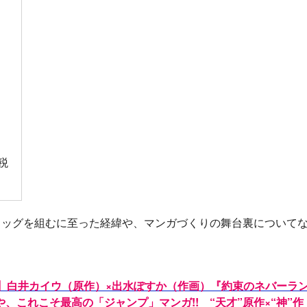
税
タッグを組むに至った経緯や、マンガづくりの舞台裏について
!!】白井カイウ（原作）×出水ぽすか（作画）『約束のネバーラ
これこそ最高の「ジャンプ」マンガ!! “天才”原作×“神”作