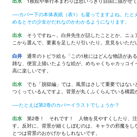
出水
1枚絵や単行本まわりは思いっきり自由に描かせて
──カバー下の本体表紙（表1）も凝ってますよね。たと
めるとその少女がだれなのかわかるようになります。
出水
そうですね～。白井先生が話したこととか、ニュア
こから選んで、要素を足したり引いたり。意見をいただ
白井
通常のトビラ絵も「この1枚にはどんな物語がある
雑な、便宜上描いたような絵が、めちゃくちゃカッコイ
高に楽しいです。
出水
でも「脱獄編」では、風景はさして重要ではないと
つくっているんですよ。背景が丸くふくらんでいる構図
──たとえば第2巻のカバーイラストでしょうか？
出水
第2巻！ それです！ 人物を見やすくしたり、注
す。反対に、背景が細くしぼむのは、キャラの邪魔をし
とつは背景のおかげかもしれないです。