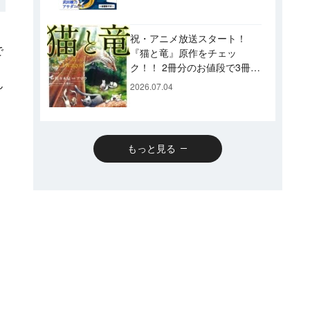
です♪
！
祝・アニメ放送スタート！
で
『猫と竜』原作をチェッ
ク！！ 2冊分のお値段で3冊読
めるスペシャルプライスパッ
ん
2026.07.04
クのコミックスも発売！
もっと見る