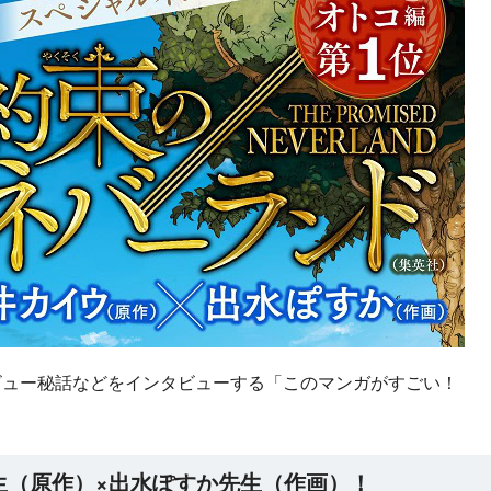
ビュー秘話などをインタビューする「このマンガがすごい！
ラノベ
女神「異世界転生
生（原作）×出水ぽすか先生（作画）！
何になりたいです