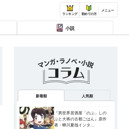
ランキング
初めての方
小説
新着順
人気順
『異世界居酒屋「のぶ」しの
ぶと大将の古都ごはん』原作
者・蝉川夏哉インタ