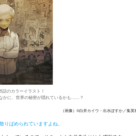
25話のカラーイラスト！
なかに、世界の秘密が隠れているかも……？
（画像）©白井カイウ・出水ぽすか／集英
が散りばめられていますよね。