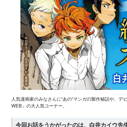
人気漫画家のみなさんに“あの”マンガの製作秘話や、デ
WEB」の大人気コーナー。
ラノベ
マンガ
マンガ
小説
魔法少女育成計画
愛蔵版 花ぶらん
【試し読み】異世
ヒミコの暗号
今回お話をうかがったのは、白井カイウ先
2026年秋、TVアニ
こゆれて
界でも鍵屋さん
（上）