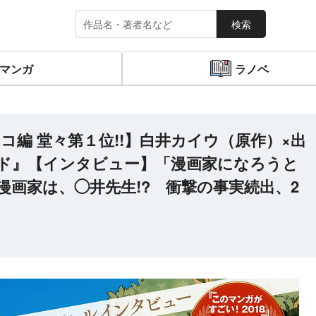
検索
マンガ
ラノベ
コ編 堂々第１位!!】白井カイウ（原作）×出
ド』【インタビュー】「漫画家になろうと
漫画家は、◯井先生!? 衝撃の事実続出、2