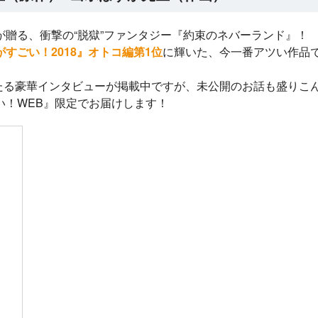
評発
か」 俺「勇者の
第8回ネット小説大
賞受賞作。
肋骨で」 新装版
が贈る、衝撃の“脱獄”ファンタジー『約束のネバーランド』
すごい！2018』オトコ編第1位
に輝いた、今一番アツい作品
わたる豪華インタビューが掲載中ですが、未公開のお話も盛りこ
い！WEB』限定でお届けします！