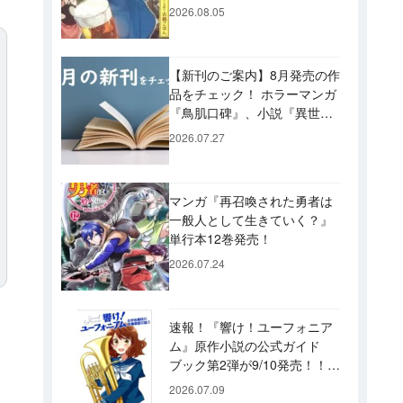
ビュー！ 今後「のぶ」に登
2026.08.05
場するメニューは……!?
【新刊のご案内】8月発売の作
品をチェック！ ホラーマンガ
『鳥肌口碑』、小説『異世界
居酒屋「げん」』、文庫『カ
2026.07.27
エル男 完結編』などずらり！
マンガ『再召喚された勇者は
一般人として生きていく？』
単行本12巻発売！
2026.07.24
速報！『響け！ユーフォニア
ム』原作小説の公式ガイド
ブック第2弾が9/10発売！！
久美子たちが引退した後の書
2026.07.09
き下ろし小説など充実の内容