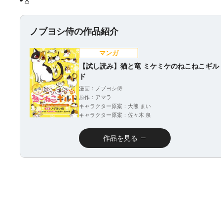
ノブヨシ侍の作品紹介
マンガ
【試し読み】猫と竜 ミケミケのねこねこギル
ド
漫画：ノブヨシ侍
原作：アマラ
キャラクター原案：大熊 まい
キャラクター原案：佐々木 泉
作品を見る
ラノベ
マンガ
マンガ
小説
魔法少女育成計画
愛蔵版 花ぶらん
【試し読み】異世
ヒミコの暗号
2026年秋、TVアニ
こゆれて
界でも鍵屋さん
（上）