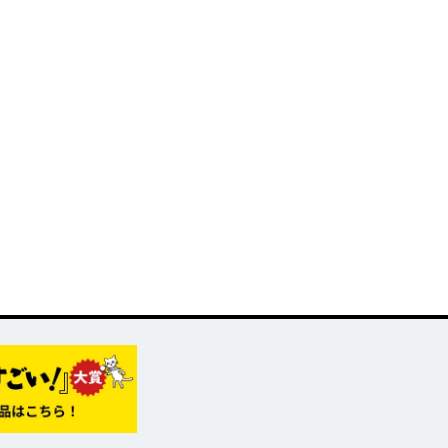
評発
なりたいですか」
第8回ネット小説大
賞受賞作。
俺「勇者の肋骨
で」 新装版