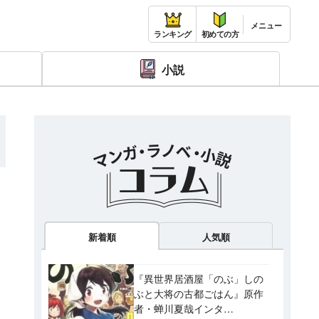
ランキング
初めての方
小説
新着順
人気順
『異世界居酒屋「のぶ」しの
く
ぶと大将の古都ごはん』原作
者・蝉川夏哉インタ