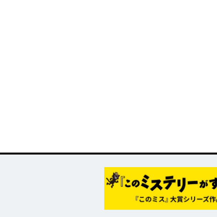
メ『魔法少女育成計
太刀掛秀子の名作が
異世界お仕事ファン
上下巻ともに好
画restart』放送決
紙で復刊！
タジー、最終第10巻
売中！
定！
好評発売中！