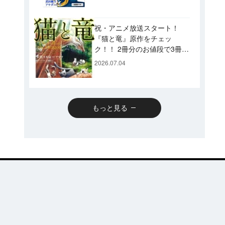
です♪
祝・アニメ放送スタート！
『猫と竜』原作をチェッ
ク！！ 2冊分のお値段で3冊読
めるスペシャルプライスパッ
2026.07.04
クのコミックスも発売！
もっと見る