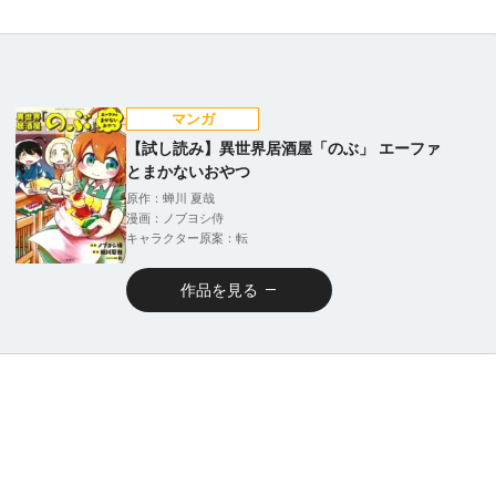
マンガ
【試し読み】異世界居酒屋「のぶ」 エーファ
とまかないおやつ
原作：蝉川 夏哉
漫画：ノブヨシ侍
キャラクター原案：転
作品を見る
ラノベ
［試し読み］女神
「異世界転生何に