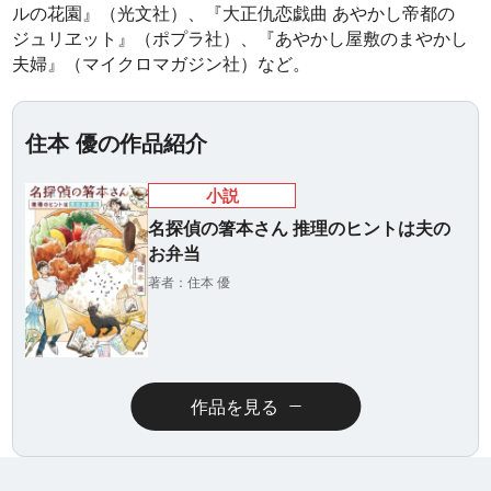
ルの花園』（光文社）、『大正仇恋戯曲 あやかし帝都の
ジュリヱット』（ポプラ社）、『あやかし屋敷のまやかし
夫婦』（マイクロマガジン社）など。
住本 優の作品紹介
小説
名探偵の箸本さん 推理のヒントは夫の
お弁当
著者：住本 優
作品を見る