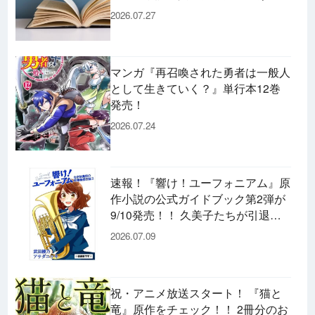
ん」』、文庫『カエル男 完結編』
2026.07.27
などずらり！
マンガ『再召喚された勇者は一般人
として生きていく？』単行本12巻
発売！
2026.07.24
速報！『響け！ユーフォニアム』原
作小説の公式ガイドブック第2弾が
9/10発売！！ 久美子たちが引退し
た後の書き下ろし小説など充実の内
2026.07.09
容です♪
祝・アニメ放送スタート！ 『猫と
竜』原作をチェック！！ 2冊分のお