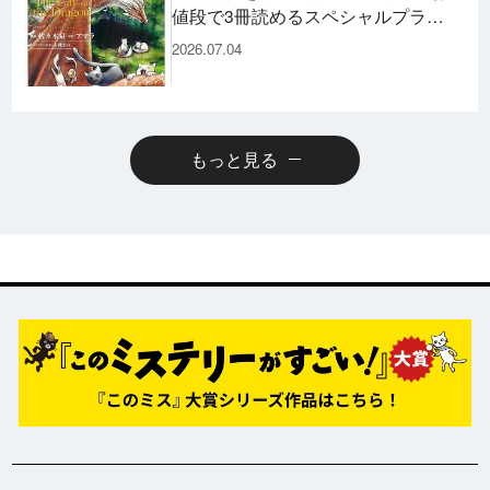
値段で3冊読めるスペシャルプライ
スパックのコミックスも発売！
2026.07.04
もっと見る