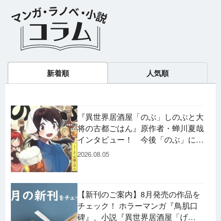
新着順
人気順
ラノベ
マンガ
マンガ
魔法少女育成計
愛蔵版 花ぶらん
【試し読み】異
ヒ
『異世界居酒屋「のぶ」しのぶと大
画
こゆれて
世界でも鍵屋さ
（
将の古都ごはん』原作者・蝉川夏哉
2026年秋、TVアニメ
太刀掛秀子の名作が
ん
異世界お仕事ファン
上下
インタビュー！ 今後「のぶ」に登
『魔法少女育成計画
紙で復刊！
タジー、最終第10巻
売中
restart』放送決定！
好評発売中！
場するメニューは……!?
2026.08.05
【新刊のご案内】8月発売の作品を
チェック！ ホラーマンガ『鳥肌口
碑』、小説『異世界居酒屋「げ