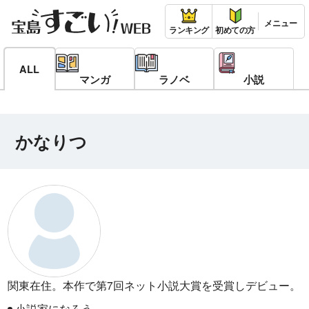
ランキング
初めての方
ALL
マンガ
ラノベ
小説
かなりつ
関東在住。本作で第7回ネット小説大賞を受賞しデビュー。
小説家になろう