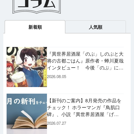
新着順
人気順
『異世界居酒屋「のぶ」しのぶと大
ラノベ
マンガ
マンガ
将の古都ごはん』原作者・蝉川夏哉
魔法少女育成計
愛蔵版 花ぶらん
【試し読み】異
ヒ
インタビュー！ 今後「のぶ」に登
画
こゆれて
世界でも鍵屋さ
（
場するメニューは……!?
2026.08.05
2026年秋、TVアニメ
太刀掛秀子の名作が
ん
異世界お仕事ファン
上下
『魔法少女育成計画
紙で復刊！
タジー、最終第10巻
売中
restart』放送決定！
好評発売中！
【新刊のご案内】8月発売の作品を
チェック！ ホラーマンガ『鳥肌口
碑』、小説『異世界居酒屋「げ
ん」』、文庫『カエル男 完結編』
2026.07.27
などずらり！