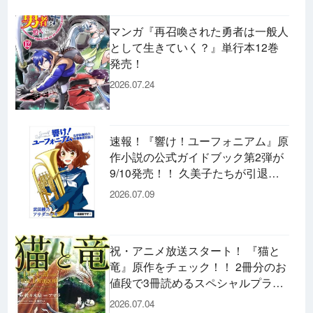
マンガ『再召喚された勇者は一般人
として生きていく？』単行本12巻
発売！
2026.07.24
速報！『響け！ユーフォニアム』原
作小説の公式ガイドブック第2弾が
9/10発売！！ 久美子たちが引退し
た後の書き下ろし小説など充実の内
2026.07.09
容です♪
祝・アニメ放送スタート！ 『猫と
竜』原作をチェック！！ 2冊分のお
値段で3冊読めるスペシャルプライ
スパックのコミックスも発売！
2026.07.04