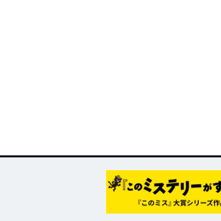
メ『魔法少女育成計
太刀掛秀子の名作が
異世界お仕事ファン
上下巻ともに好
画restart』放送決
紙で復刊！
タジー、最終第10巻
売中！
定！
好評発売中！