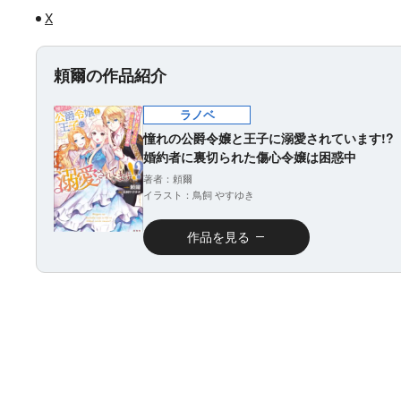
X
頼爾の作品紹介
ラノベ
憧れの公爵令嬢と王子に溺愛されています!?
婚約者に裏切られた傷心令嬢は困惑中
著者：頼爾
イラスト：鳥飼 やすゆき
作品を見る
ラノベ
マンガ
マンガ
小説
魔法少女育成計画
愛蔵版 花ぶらん
【試し読み】異世
ヒミコの暗号
2026年秋、TVアニ
こゆれて
界でも鍵屋さん
（上）