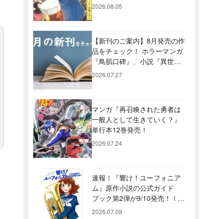
ビュー！ 今後「のぶ」に登
2026.08.05
場するメニューは……!?
【新刊のご案内】8月発売の作
品をチェック！ ホラーマンガ
『鳥肌口碑』、小説『異世界
居酒屋「げん」』、文庫『カ
2026.07.27
エル男 完結編』などずらり！
マンガ『再召喚された勇者は
一般人として生きていく？』
単行本12巻発売！
2026.07.24
速報！『響け！ユーフォニア
ム』原作小説の公式ガイド
ブック第2弾が9/10発売！！
久美子たちが引退した後の書
2026.07.09
き下ろし小説など充実の内容