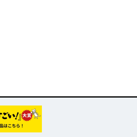
評発
か」 俺「勇者の
第8回ネット小説大
賞受賞作。
肋骨で」 新装版