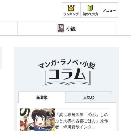
ランキング
初めての方
小説
新着順
人気順
『異世界居酒屋「のぶ」しの
ぶと大将の古都ごはん』原作
者・蝉川夏哉インタ