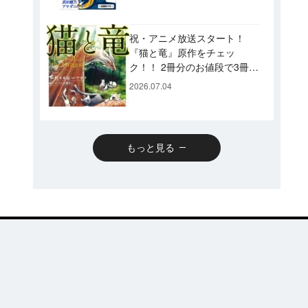
です♪
祝・アニメ放送スタート！
『猫と竜』原作をチェッ
ク！！ 2冊分のお値段で3冊読
めるスペシャルプライスパッ
2026.07.04
クのコミックスも発売！
もっと見る