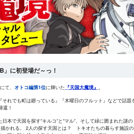
B」に初登場だ～っ！
』にて、
オトコ編第1位
に輝いた
『天国大魔境』
。
『それでも町は廻っている』『木曜日のフルット』などで話題
に帰還！
ラノベ
日本で天国を探す”キルコ”と”マル”、そして緑に囲まれた謎の
に描かれる。 2人の探す天国とは？ トキオたちの暮らす施設の
女神「異世界転生
何になりたいです