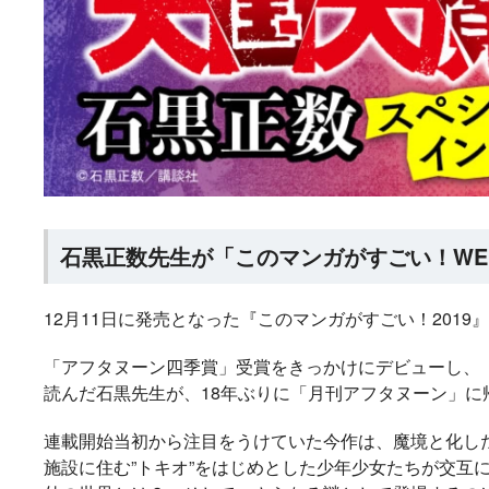
石黒正数先生が「このマンガがすごい！WE
12月11日に発売となった『このマンガがすごい！2019
「アフタヌーン四季賞」受賞をきっかけにデビューし、
読んだ石黒先生が、18年ぶりに「月刊アフタヌーン」
ラノベ
マンガ
マンガ
小説
連載開始当初から注目をうけていた今作は、魔境と化した
施設に住む”トキオ”をはじめとした少年少女たちが交互
魔法少女育成計画
愛蔵版 花ぶらん
【試し読み】異世
ヒミコの暗号
2026年秋、TVアニ
こゆれて
界でも鍵屋さん
（上）