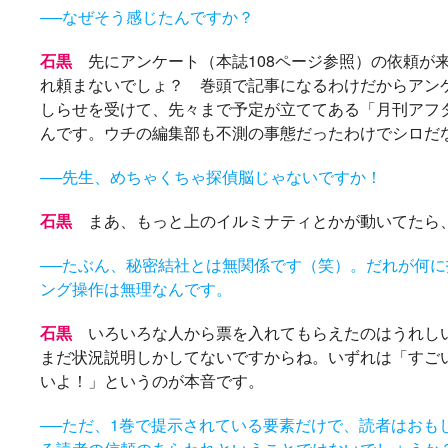
──なぜそう感じたんですか？
石黒
先にアンケート（本誌108ページ参照）の依頼が
れ頼まないでしょ？ 巻頭で記事になるわけだからアン
しらせを受けて、先々まで予定が立ててある「月刊アフ
んです。ウチの編集部も不測の事態だったわけでシロだ
──先生、めちゃくちゃ探偵脳じゃないですか！
石黒
まあ、もっと上のイルミナティとかが動いてたら
──たぶん、秘密結社とは無関係です（笑）。だれが何
ング操作は無理なんです。
石黒
いろいろな人から票を入れてもらえたのはうれしい
まだ状況説明しかしてないですからね。いずれは「すご
いよ！」というのが本音です。
──ただ、1巻で提示されている要素だけで、読者はおも