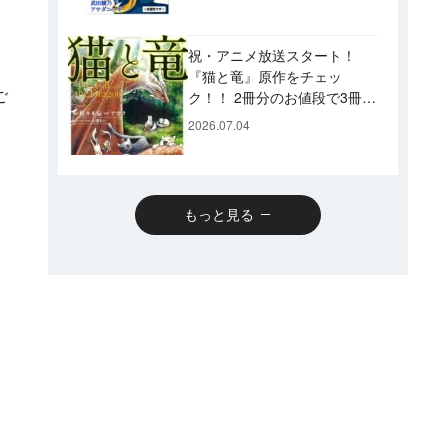
です♪
祝・アニメ放送スタート！
『猫と竜』原作をチェッ
ご
ク！！ 2冊分のお値段で3冊読
めるスペシャルプライスパッ
2026.07.04
クのコミックスも発売！
もっと見る