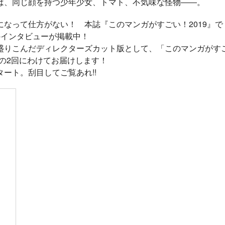
は、同じ顔を持つ少年少女、トマト、不気味な怪物――。
評発
か」 俺「勇者の
第8回ネット小説大
賞受賞作。
肋骨で」 新装版
なって仕方がない！ 本誌『このマンガがすごい！2019』で
のインタビューが掲載中！
盛りこんだディレクターズカット版として、「このマンガがす
編の2回にわけてお届けします！
ート。刮目してご覧あれ!!