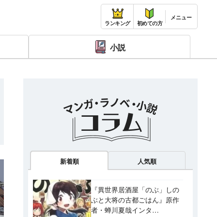
ランキング
初めての方
小説
新着順
人気順
『異世界居酒屋「のぶ」しの
ぶと大将の古都ごはん』原作
者・蝉川夏哉インタ