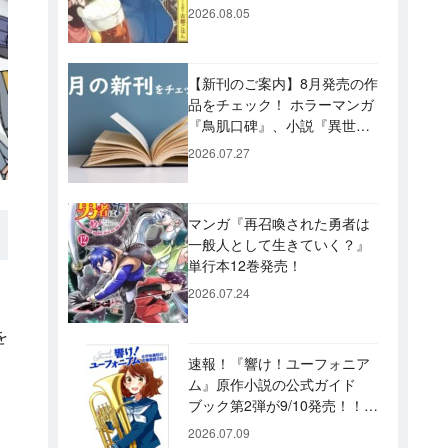
ビュー！ 今後「のぶ」に登
2026.08.05
場するメニューは……!?
【新刊のご案内】8月発売の作
品をチェック！ ホラーマンガ
『鳥肌口碑』、小説『異世界
居酒屋「げん」』、文庫『カ
2026.07.27
エル男 完結編』などずらり！
マンガ『再召喚された勇者は
一般人として生きていく？』
単行本12巻発売！
2026.07.24
を
速報！『響け！ユーフォニア
ム』原作小説の公式ガイド
ブック第2弾が9/10発売！！
久美子たちが引退した後の書
2026.07.09
き下ろし小説など充実の内容