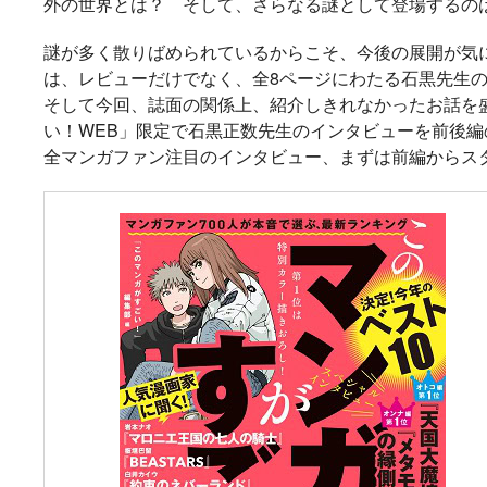
外の世界とは？ そして、さらなる謎として登場するの
メ『魔法少女育成計
太刀掛秀子の名作が
異世界お仕事ファン
上下巻ともに好
画restart』放送決
紙で復刊！
タジー、最終第10巻
売中！
謎が多く散りばめられているからこそ、今後の展開が気に
定！
好評発売中！
は、レビューだけでなく、全8ページにわたる石黒先生
そして今回、誌面の関係上、紹介しきれなかったお話を
い！WEB」限定で石黒正数先生のインタビューを前後
全マンガファン注目のインタビュー、まずは前編からスタ