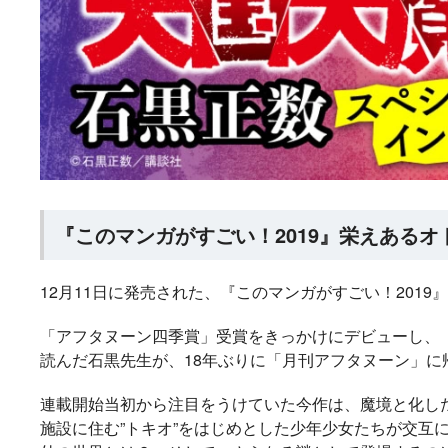
『このマンガがすごい！2019』栄えある
12月11日に発売された、『このマンガがすごい！2019
「アフタヌーン四季賞」受賞をきっかけにデビューし、
読んだ石黒先生が、18年ぶりに「月刊アフタヌーン」
ラノベ
マンガ
マンガ
小説
連載開始当初から注目をうけていた今作は、魔境と化した
施設に住む”トキオ”をはじめとした少年少女たちが交互
魔法少女育成計画
愛蔵版 花ぶらん
【試し読み】異世
ヒミコの暗号
2026年秋、TVアニ
こゆれて
界でも鍵屋さん
（上）