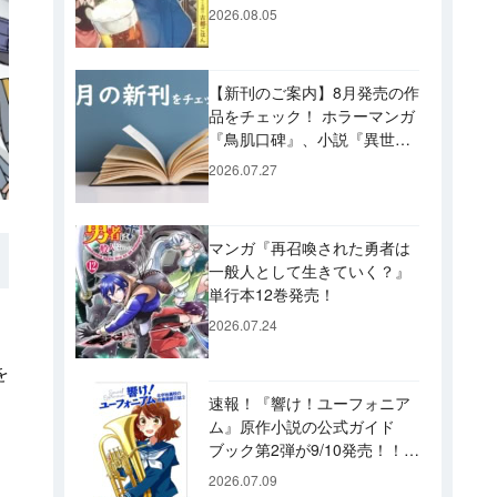
ビュー！ 今後「のぶ」に登
2026.08.05
場するメニューは……!?
【新刊のご案内】8月発売の作
品をチェック！ ホラーマンガ
『鳥肌口碑』、小説『異世界
居酒屋「げん」』、文庫『カ
2026.07.27
エル男 完結編』などずらり！
マンガ『再召喚された勇者は
一般人として生きていく？』
単行本12巻発売！
2026.07.24
を
速報！『響け！ユーフォニア
ム』原作小説の公式ガイド
ブック第2弾が9/10発売！！
久美子たちが引退した後の書
2026.07.09
き下ろし小説など充実の内容