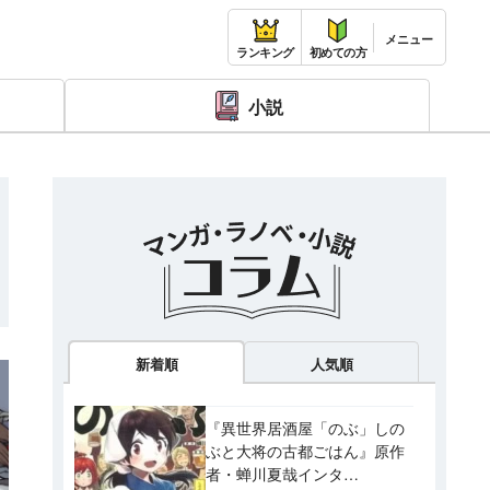
ランキング
初めての方
小説
新着順
人気順
『異世界居酒屋「のぶ」しの
ぶと大将の古都ごはん』原作
者・蝉川夏哉インタ