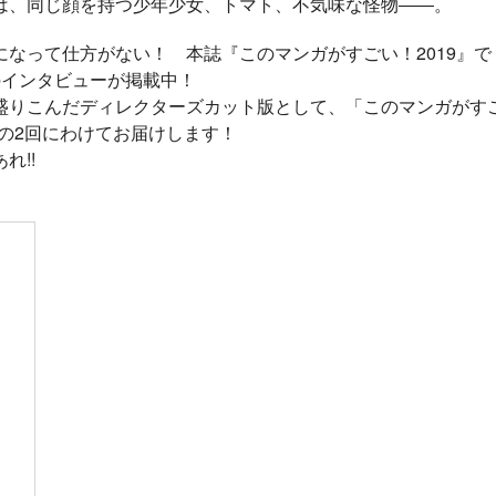
は、同じ顔を持つ少年少女、トマト、不気味な怪物――。
評発
か」 俺「勇者の
第8回ネット小説大
賞受賞作。
肋骨で」 新装版
なって仕方がない！ 本誌『このマンガがすごい！2019』で
のインタビューが掲載中！
盛りこんだディレクターズカット版として、「このマンガがす
編の2回にわけてお届けします！
れ!!