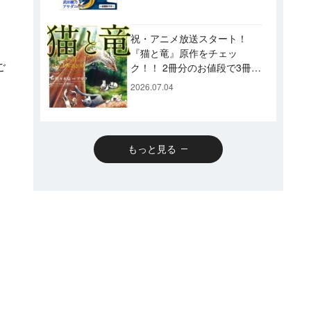
です♪
祝・アニメ放送スタート！
『猫と竜』原作をチェッ
ご
ク！！ 2冊分のお値段で3冊読
めるスペシャルプライスパッ
2026.07.04
クのコミックスも発売！
もっと見る