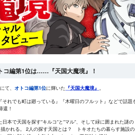
オトコ編第1位は……『天国大魔境』！
』にて、
オトコ編第1位
に輝いた
『天国大魔境』
。
『それでも町は廻っている』『木曜日のフルット』などで話題
に帰還！
ラノベ
日本で天国を探す”キルコ”と”マル”、そして緑に囲まれた謎の
に描かれる。 2人の探す天国とは？ トキオたちの暮らす施設の
女神「異世界転生
何になりたいです