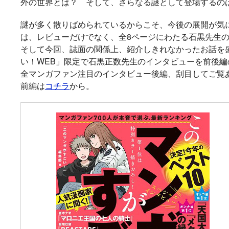
外の世界とは？ そして、さらなる謎として登場するの
メ『魔法少女育成計
太刀掛秀子の名作が
異世界お仕事ファン
上下巻ともに好
画restart』放送決
紙で復刊！
タジー、最終第10巻
売中！
謎が多く散りばめられているからこそ、今後の展開が気に
定！
好評発売中！
は、レビューだけでなく、全8ページにわたる石黒先生
そして今回、誌面の関係上、紹介しきれなかったお話を
い！WEB」限定で石黒正数先生のインタビューを前後
全マンガファン注目のインタビュー後編、刮目してご覧あ
前編は
コチラ
から。