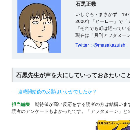
石黒正数
いしぐろ・まさかず 19
2000年「ヒーロー」で
『それでも町は廻ってい
現在は「月刊アフタヌー
Twitter：@masakazuishi
石黒先生が声を大にしていっておきたいこと
──連載開始後の反響はいかがでしたか？
担当編集
期待値が高い反応をする読者の方は結構います
読者のアンケートもよかったです。「アフタヌーン」と