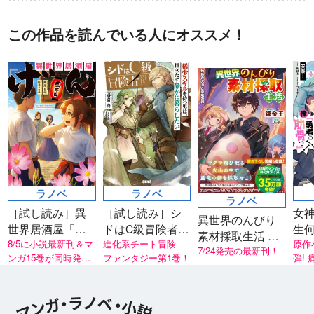
この作品を読んでいる人にオススメ！
ラノベ
ラノベ
ラノベ
［試し読み］異
［試し読み］シ
女
異世界のんびり
世界居酒屋「げ
ドはC級冒険者
生
素材採取生活 灼
ん」三杯目
8/5に小説最新刊＆マ
稀少スキルを持
進化系チート冒険
です
原作
熱の火山と亜竜
7/24発売の最新刊！
ンガ15巻が同時発
ファンタジー第1巻！
弾! 痛快異世界転生ア
つ男は、目立た
者
の卵
売！
ニメ
ず静かに暮らし
装版
たい