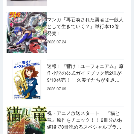
マンガ『再召喚された勇者は一般人
として生きていく？』単行本12巻
発売！
2026.07.24
速報！『響け！ユーフォニアム』原
作小説の公式ガイドブック第2弾が
9/10発売！！ 久美子たちが引退し
た後の書き下ろし小説など充実の内
2026.07.09
容です♪
祝・アニメ放送スタート！ 『猫と
竜』原作をチェック！！ 2冊分のお
値段で3冊読めるスペシャルプライ
スパックのコミックスも発売！