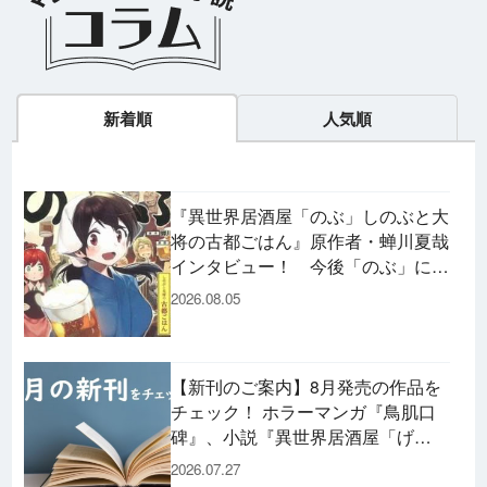
新着順
人気順
『異世界居酒屋「のぶ」しのぶと大
将の古都ごはん』原作者・蝉川夏哉
インタビュー！ 今後「のぶ」に登
場するメニューは……!?
2026.08.05
【新刊のご案内】8月発売の作品を
チェック！ ホラーマンガ『鳥肌口
碑』、小説『異世界居酒屋「げ
ん」』、文庫『カエル男 完結編』
2026.07.27
などずらり！