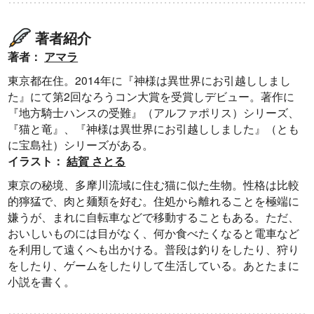
著者紹介
著者：
アマラ
東京都在住。2014年に『神様は異世界にお引越ししまし
た』にて第2回なろうコン大賞を受賞しデビュー。著作に
『地方騎士ハンスの受難』（アルファポリス）シリーズ、
『猫と竜』、『神様は異世界にお引越ししました』（とも
ラノベ
マンガ
マンガ
に宝島社）シリーズがある。
魔法少女育成計
愛蔵版 花ぶらん
【試し読み】異
ヒ
イラスト：
結賀 さとる
画
こゆれて
世界でも鍵屋さ
（
東京の秘境、多摩川流域に住む猫に似た生物。性格は比較
2026年秋、TVアニメ
太刀掛秀子の名作が
ん
異世界お仕事ファン
上下
『魔法少女育成計画
紙で復刊！
タジー、最終第10巻
売中
的獰猛で、肉と麺類を好む。住処から離れることを極端に
restart』放送決定！
好評発売中！
嫌うが、まれに自転車などで移動することもある。ただ、
おいしいものには目がなく、何か食べたくなると電車など
を利用して遠くへも出かける。普段は釣りをしたり、狩り
をしたり、ゲームをしたりして生活している。あとたまに
小説を書く。