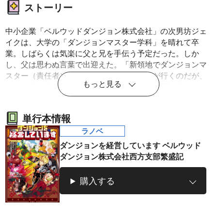
ストーリー
中小企業「ベルウッドダンジョン株式会社」の次男坊ジェ
イクは、大学の「ダンジョンマスター学科」を晴れて卒
業。しばらくは気楽に父と兄を手伝う予定だった。しか
し、父は思わぬ言葉で出迎えた。「新領地でダンジョンマ
スター（責任者）やってくれ」。本来は兄が行くのだが、
もっと見る
のっぴきならない事情があるようで。連れて行けるのは
「腕は最高、性格は最低」な連中ばかり。意識高め外資風
味デブエルフ、黒歴史収集が趣味のクズ獣人、超肉食系イ
単行本情報
ンテリオネエドワーフ。新卒ダンジョンマスターは、無事
にダンジョン経営できるのか……!?
ラノベ
ダンジョンを経営しています ベルウッド
ダンジョン株式会社西方支部繁盛記
購入する