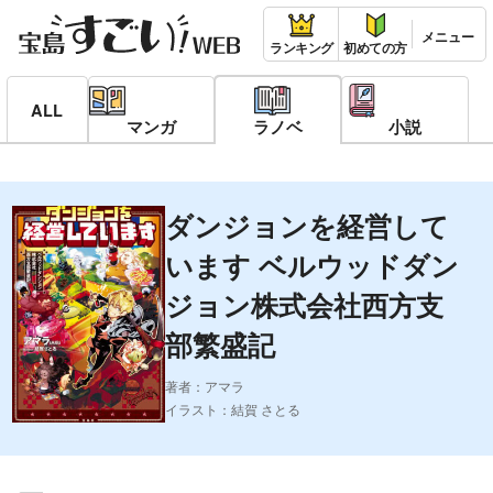
ランキング
初めての方
ALL
マンガ
ラノベ
小説
ダンジョンを経営して
います ベルウッドダン
ジョン株式会社西方支
部繁盛記
著者：アマラ
イラスト：結賀 さとる