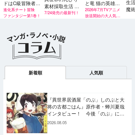
生
ドはC級冒険者
と竜 猫の英雄と
素材採取生活 灼
魔
稀少スキルを持
進化系チート冒険
魔法学校
2026年7月TVアニメ
熱の火山と亜竜
7/24発売の最新刊！
ファンタジー第1巻！
放送開始の大人気シ
つ男は、目立た
の卵
リーズ！
ず静かに暮らし
たい
新着順
人気順
『異世界居酒屋「のぶ」しのぶと大
将の古都ごはん』原作者・蝉川夏哉
インタビュー！ 今後「のぶ」に登
場するメニューは……!?
2026.08.05