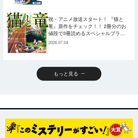
祝・アニメ放送スタート！ 『猫と
竜』原作をチェック！！ 2冊分のお
値段で3冊読めるスペシャルプライ
スパックのコミックスも発売！
2026.07.04
もっと見る