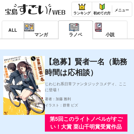
ランキング
初めての方
ALL
マンガ
ラノベ
小説
【急募】賢者一名（勤務
時間は応相談）
じわじわ系日常ファンタジックコメディ、ここ
に登場！
著者：加藤 雅利
イラスト：群青 ピズ
第5回このライトノベルがすご
い！大賞 栗山千明賞受賞作品