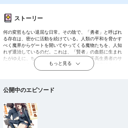
ストーリー
何の変哲もない退屈な日常。その陰で、「勇者」と呼ばれ
る存在は、密かに活動を続けている。人類の平和を脅かす
べく魔界からゲートを開いてやってくる魔物たちを、人知
れず退治しているのだ。これは、「賢者」の血筋に生まれ
たがゆえに、ちょうど同じクラスにいた女子高生勇者のサ
もっと見る
ポートをすることになった、一人の平凡な男子高校生の物
語である――。
公開中のエピソード