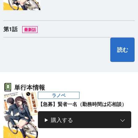
第1話
最新話
読む
ラノベ
マンガ
マンガ
魔法少女育成計
愛蔵版 花ぶらん
【試し読み】異
ヒ
画
こゆれて
世界でも鍵屋さ
（
2026年秋、TVアニメ
太刀掛秀子の名作が
ん
異世界お仕事ファン
上下
単行本情報
『魔法少女育成計画
紙で復刊！
タジー、最終第10巻
売中
restart』放送決定！
好評発売中！
ラノベ
【急募】賢者一名（勤務時間は応相談）
購入する