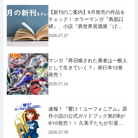
【新刊のご案内】8月発売の作品を
チェック！ ホラーマンガ『鳥肌口
碑』、小説『異世界居酒屋「げ
ん」』、文庫『カエル男 完結編』
2026.07.27
などずらり！
マンガ『再召喚された勇者は一般人
として生きていく？』単行本12巻
発売！
2026.07.24
速報！『響け！ユーフォニアム』原
作小説の公式ガイドブック第2弾が
9/10発売！！ 久美子たちが引退し
た後の書き下ろし小説など充実の内
2026.07.09
容です♪